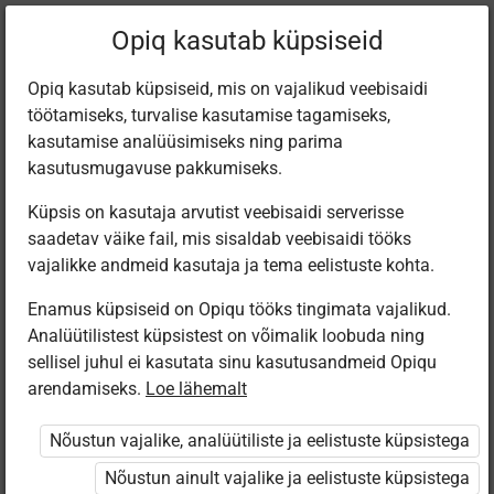
Praegune
Peatükk 11.1
Opiq kasutab küpsiseid
asukoht:
Природо­ведение. 7 кл.
Opiq kasutab küpsiseid, mis on vajalikud veebisaidi
töötamiseks, turvalise kasutamise tagamiseks,
kasutamise analüüsimiseks ning parima
kasutusmugavuse pakkumiseks.
Küpsis on kasutaja arvutist veebisaidi serverisse
Импрессум
saadetav väike fail, mis sisaldab veebisaidi tööks
vajalikke andmeid kasutaja ja tema eelistuste kohta.
Enamus küpsiseid on Opiqu tööks tingimata vajalikud.
Ligipääs piiratud
Analüütilistest küpsistest on võimalik loobuda ning
sellisel juhul ei kasutata sinu kasutusandmeid Opiqu
Ligipääs õppesisule on piiratud. Sa ei ole Opiqusse
arendamiseks.
Loe lähemalt
sisse logitud.
Nõustun vajalike, analüütiliste ja eelistuste küpsistega
Selle õpiku kasutamiseks on vaja kehtivat paketi
Nõustun ainult vajalike ja eelistuste küpsistega
„Erakasutaja 2024/25”
,
„Erakasutaja 2026/27”
,