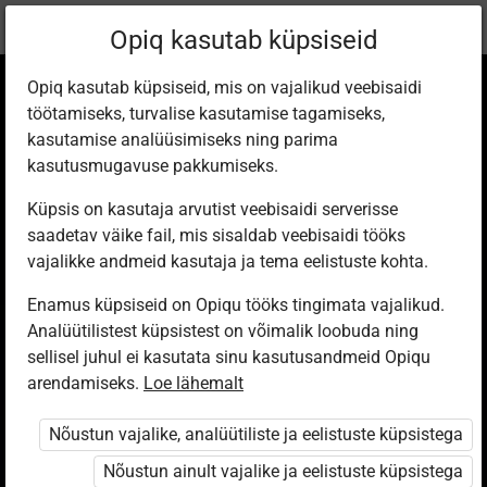
Praegune
Peatükk 1.5
Opiq kasutab küpsiseid
asukoht:
Обществоведение для II ступени обучения, I
Opiq kasutab küpsiseid, mis on vajalikud veebisaidi
töötamiseks, turvalise kasutamise tagamiseks,
kasutamise analüüsimiseks ning parima
kasutusmugavuse pakkumiseks.
Küpsis on kasutaja arvutist veebisaidi serverisse
Что помогает
saadetav väike fail, mis sisaldab veebisaidi tööks
vajalikke andmeid kasutaja ja tema eelistuste kohta.
учиться?
Enamus küpsiseid on Opiqu tööks tingimata vajalikud.
Analüütilistest küpsistest on võimalik loobuda ning
sellisel juhul ei kasutata sinu kasutusandmeid Opiqu
arendamiseks.
Loe lähemalt
Ligipääs piiratud
Nõustun vajalike, analüütiliste ja eelistuste küpsistega
Ligipääs õppesisule on piiratud. Sa ei ole Opiqusse
sisse logitud.
Nõustun ainult vajalike ja eelistuste küpsistega