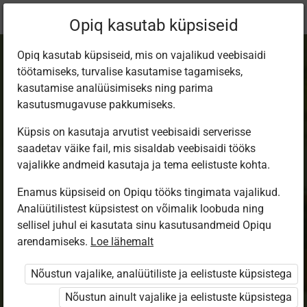
Praegune
Peatükk 3.10
Opiq kasutab küpsiseid
asukoht:
Математика 3 кл.
Opiq kasutab küpsiseid, mis on vajalikud veebisaidi
töötamiseks, turvalise kasutamise tagamiseks,
kasutamise analüüsimiseks ning parima
kasutusmugavuse pakkumiseks.
Küpsis on kasutaja arvutist veebisaidi serverisse
Нахождение
saadetav väike fail, mis sisaldab veebisaidi tööks
vajalikke andmeid kasutaja ja tema eelistuste kohta.
неизвестного
Enamus küpsiseid on Opiqu tööks tingimata vajalikud.
Analüütilistest küpsistest on võimalik loobuda ning
множителя
sellisel juhul ei kasutata sinu kasutusandmeid Opiqu
arendamiseks.
Loe lähemalt
Nõustun vajalike, analüütiliste ja eelistuste küpsistega
Ligipääs piiratud
Nõustun ainult vajalike ja eelistuste küpsistega