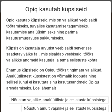
Praegune
Peatükk 1.23
Opiq kasutab küpsiseid
asukoht:
Eesti keel 1. kl
Opiq kasutab küpsiseid, mis on vajalikud veebisaidi
töötamiseks, turvalise kasutamise tagamiseks,
kasutamise analüüsimiseks ning parima
kasutusmugavuse pakkumiseks.
Küpsis on kasutaja arvutist veebisaidi serverisse
Karneval
saadetav väike fail, mis sisaldab veebisaidi tööks
vajalikke andmeid kasutaja ja tema eelistuste kohta.
Enamus küpsiseid on Opiqu tööks tingimata vajalikud.
Ligipääs piiratud
Analüütilistest küpsistest on võimalik loobuda ning
sellisel juhul ei kasutata sinu kasutusandmeid Opiqu
Ligipääs õppesisule on piiratud. Sa ei ole Opiqusse sisse
arendamiseks.
Loe lähemalt
logitud.
Nõustun vajalike, analüütiliste ja eelistuste küpsistega
Selle õpiku kasutamiseks on vaja kehtivat paketi
Nõustun ainult vajalike ja eelistuste küpsistega
„Algklassi ja eelkooli pakett erakasutajale”
,