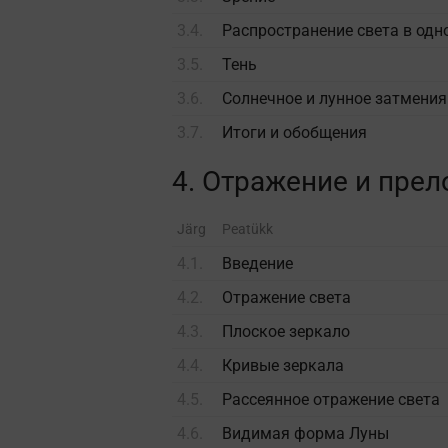
3.4.
Распространение света в одн
3.5.
Тень
3.6.
Солнечное и лунное затмения
3.7.
Итоги и обобщения
4. Отражение и пре
Järg
Peatükk
4.1.
Введение
4.2.
Отражение света
4.3.
Плоское зеркало
4.4.
Кривые зеркала
4.5.
Рассеянное отражение света
4.6.
Видимая форма Луны