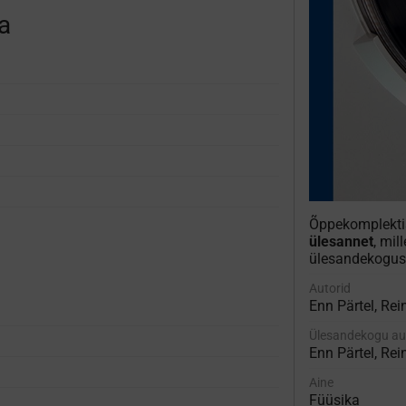
а
Õppekomplekt
ülesannet
, mil
ülesandekogus
Autorid
Enn Pärtel, Rei
Ülesandekogu au
Enn Pärtel, Rei
Aine
Füüsika