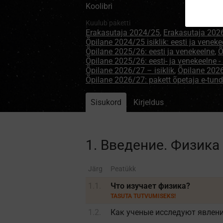
Koolibri
Kuulub paketti
Erakasutaja 2024/25
,
Erakasutaja 202
Õpilane 2024/25 isiklik: eesti ja veneke
Õpilane 2025/26: eesti ja venekeelne
,
Õ
Õpilane 2025/26: eesti- ja venekeelne
Õpilane 2026/27 – isiklik
,
Õpilane 20
Õpilane 2026/27: pakett õpetaja e-tun
Sisukord
Kirjeldus
1. Введение. Физика
Järg
Peatükk
1.1.
Что изучает физика?
TASUTA TUTVUMISEKS!
1.2.
Как ученые исследуют явлен