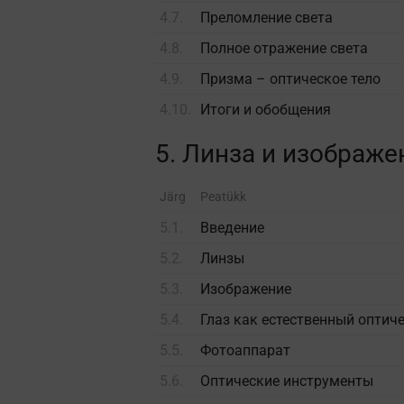
4.7.
Преломление света
4.8.
Полное отражение света
4.9.
Призма – оптическое тело
4.10.
Итоги и обобщения
5. Линза и изображе
Järg
Peatükk
5.1.
Введение
5.2.
Линзы
5.3.
Изображение
5.4.
Глаз как естественный оптич
5.5.
Фотоаппарат
5.6.
Оптические инструменты