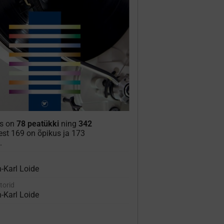
is on
78 peatükki
ning
342
lest 169 on õpikus ja 173
.
n-Karl Loide
torid
n-Karl Loide