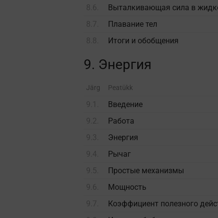
8.6.
Выталкивающая сила в жидко
8.7.
Плавание тел
8.8.
Итоги и обобщения
9. Энергия
Järg
Peatükk
9.1.
Введение
9.2.
Работа
9.3.
Энергия
9.4.
Рычаг
9.5.
Простые механизмы
9.6.
Мощность
9.7.
Коэффициент полезного дейс