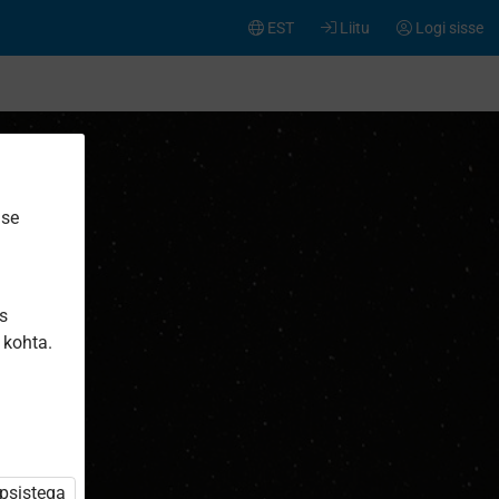
EST
Liitu
Logi sisse
ise
is
 kohta.
üpsistega