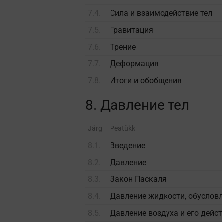
7.4.
Сила и взаимодействие тел
7.5.
Гравитация
7.6.
Трение
7.7.
Деформация
7.8.
Итоги и обобщения
8. Давление тел
Järg
Peatükk
8.1.
Введение
8.2.
Давление
8.3.
Закон Паскаля
8.4.
Давление жидкости, обусловл
8.5.
Давление воздуха и его дейс