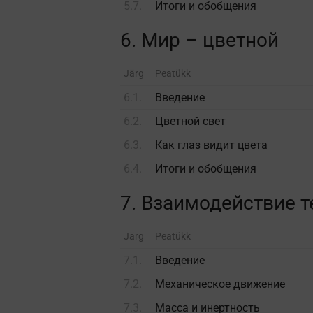
5.7.
Итоги и обобщения
6. Мир – цветной
Järg
Peatükk
6.1.
Введение
6.2.
Цветной свет
6.3.
Как глаз видит цвета
6.4.
Итоги и обобщения
7. Взаимодействие т
Järg
Peatükk
7.1.
Введение
7.2.
Механическое движение
7.3.
Масса и инертность