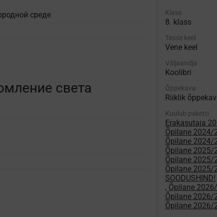
Klass
ородной среде
8. klass
Teose keel
Vene keel
Väljaandja
Koolibri
ломление света
Õppekava
Riiklik õppeka
Kuulub paketti
Erakasutaja 2
Õpilane 2024/25
Õpilane 2024/2
Õpilane 2025/2
Õpilane 2025/26
Õpilane 2025/26
SOODUSHIND!
,
Õpilane 2026
Õpilane 2026
Õpilane 2026/2