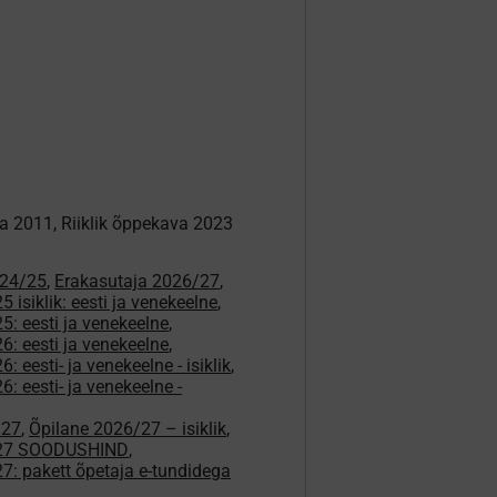
va 2011, Riiklik õppekava 2023
024/25
,
Erakasutaja 2026/27
,
 isiklik: eesti ja venekeelne
,
5: eesti ja venekeelne
,
6: eesti ja venekeelne
,
: eesti- ja venekeelne - isiklik
,
: eesti- ja venekeelne -
/27
,
Õpilane 2026/27 – isiklik
,
/27 SOODUSHIND
,
7: pakett õpetaja e-tundidega