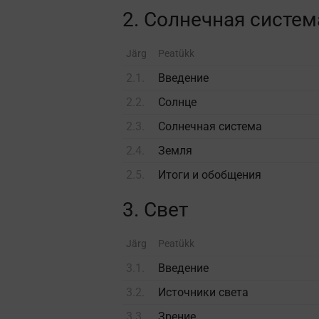
2. Солнечная систем
Järg
Peatükk
2.1.
Введение
2.2.
Солнце
2.3.
Солнечная система
2.4.
Земля
2.5.
Итоги и обобщения
3. Свет
Järg
Peatükk
3.1.
Введение
3.2.
Источники света
3.3.
Зрение