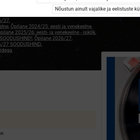
Nõustun ainult vajalike ja eelistuste k
6/27
,
elne
,
Õpilane 2024/25: eesti ja venekeelne
,
pilane 2025/26: eesti- ja venekeelne - isiklik
,
 - SOODUSHIND!
,
Õpilane 2026/27
,
26/27 SOODUSHIND
,
didega
ия