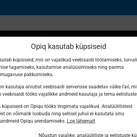
Opiq kasutab küpsiseid
sutab küpsiseid, mis on vajalikud veebisaidi töötamiseks, turval
ise tagamiseks, kasutamise analüüsimiseks ning parima
асс
smugavuse pakkumiseks.
n kasutaja arvutist veebisaidi serverisse saadetav väike fail, m
b veebisaidi tööks vajalikke andmeid kasutaja ja tema eelistuste
küpsiseid on Opiqu tööks tingimata vajalikud. Analüütilistest
st on võimalik loobuda ning sellisel juhul ei kasutata sinu
sandmeid Opiqu arendamiseks.
Loe lähemalt
Nõustun vajalike, analüütiliste ja eelistuste k