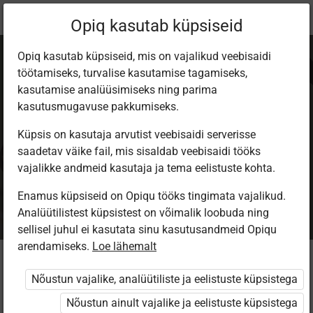
Praegune
Paketi info
Opiq kasutab küpsiseid
asukoht:
Opiq kasutab küpsiseid, mis on vajalikud veebisaidi
töötamiseks, turvalise kasutamise tagamiseks,
kasutamise analüüsimiseks ning parima
kasutusmugavuse pakkumiseks.
Küpsis on kasutaja arvutist veebisaidi serverisse
Erakasutaja
saadetav väike fail, mis sisaldab veebisaidi tööks
vajalikke andmeid kasutaja ja tema eelistuste kohta.
2024/25
Enamus küpsiseid on Opiqu tööks tingimata vajalikud.
Analüütilistest küpsistest on võimalik loobuda ning
sellisel juhul ei kasutata sinu kasutusandmeid Opiqu
arendamiseks.
Loe lähemalt
Kellele see pakett mõeldud on?
Nõustun vajalike, analüütiliste ja eelistuste küpsistega
Pakett sobib inimesele, kes ei õpi üldhariduskoolis, kuid
Nõustun ainult vajalike ja eelistuste küpsistega