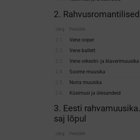
2. Rahvusromantilise
Järg
Peatükk
2.1.
Vene ooper
2.2.
Vene ballett
2.3.
Vene orkestri- ja klaveri­muusika
2.4.
Soome muusika
2.5.
Norra muusika
2.6.
Küsimusi ja ülesandeid
3. Eesti rahvamuusika
saj lõpul
Järg
Peatükk