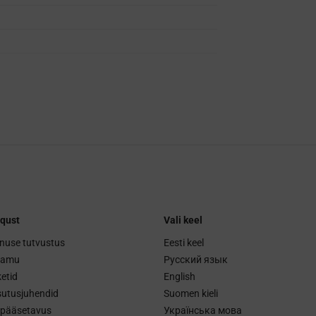
qust
Vali keel
nuse tutvustus
Eesti keel
ramu
Русский язык
etid
English
utusjuhendid
Suomen kieli
ipääsetavus
Українська мова