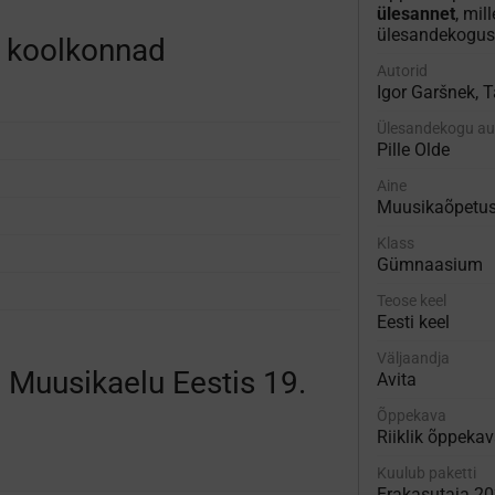
ülesannet
, mil
ülesandekogus
d koolkonnad
Autorid
Igor Garšnek, 
Ülesandekogu au
Pille Olde
Aine
Muusikaõpetu
Klass
Gümnaasium
Teose keel
Eesti keel
Väljaandja
. Muusikaelu Eestis 19.
Avita
Õppekava
Riiklik õppeka
Kuulub paketti
Erakasutaja 2