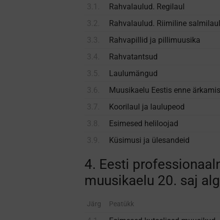
3.1.
Rahvalaulud. Regilaul
3.2.
Rahvalaulud. Riimiline salmilau
3.3.
Rahva­pillid ja pilli­muusika
3.4.
Rahvatantsud
3.5.
Laulumängud
3.6.
Muusikaelu Eestis enne ärkamis
3.7.
Koorilaul ja laulupeod
3.8.
Esimesed heliloojad
3.9.
Küsimusi ja ülesandeid
4. Eesti professionaal
muusikaelu 20. saj alg
Järg
Peatükk