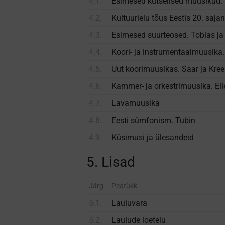
4.1.
Esimesed kutselised muusikud. 
4.2.
Kultuurielu tõus Eestis 20. sajan
4.3.
Esimesed suur­teosed. Tobias j
4.4.
Koori- ja instrumentaal­muusika
4.5.
Uut koori­muusikas. Saar ja Kree
4.6.
Kammer- ja orkestri­muusika. Ell
4.7.
Lava­muusika
4.8.
Eesti sümfonism. Tubin
4.9.
Küsimusi ja ülesandeid
5. Lisad
Järg
Peatükk
5.1.
Lauluvara
5.2.
Laulude loetelu