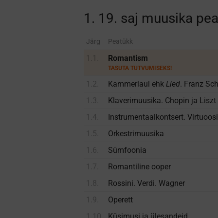
1. 19. saj muusika pe
Järg
Peatükk
1.1.
Romantism
TASUTA TUTVUMISEKS!
1.2.
Kammer­laul ehk
Lied
. Franz Sc
1.3.
Klaveri­muusika. Chopin ja Liszt
1.4.
Instrumentaal­kontsert. Virtuoos
1.5.
Orkestri­muusika
1.6.
Sümfoonia
1.7.
Romantiline ooper
1.8.
Rossini. Verdi. Wagner
1.9.
Operett
1.10.
Küsimusi ja ülesandeid