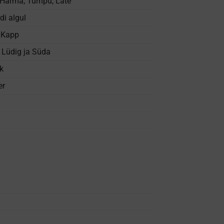
Härma, Türnpu, Läte
di algul
a Kapp
.
Lüdig ja Süda
k
er