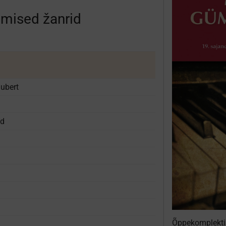
amised žanrid
hubert
id
Õppekomplekt