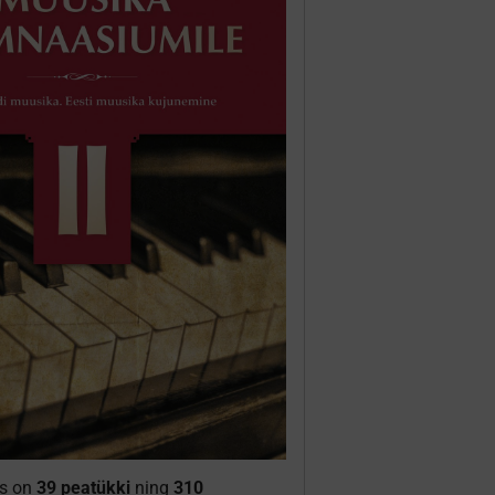
is on
39 peatükki
ning
310