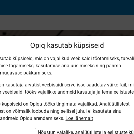
Opiq kasutab küpsiseid
sutab küpsiseid, mis on vajalikud veebisaidi töötamiseks, turval
ise tagamiseks, kasutamise analüüsimiseks ning parima
muusika. Eesti muusi
smugavuse pakkumiseks.
n kasutaja arvutist veebisaidi serverisse saadetav väike fail, m
b veebisaidi tööks vajalikke andmeid kasutaja ja tema eelistuste
küpsiseid on Opiqu tööks tingimata vajalikud. Analüütilistest
e, II
st on võimalik loobuda ning sellisel juhul ei kasutata sinu
sandmeid Opiqu arendamiseks.
Loe lähemalt
Nõustun vajalike, analüütiliste ja eelistuste k