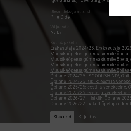
Igor Garšnek, Taive Särg, Anu Sepp
Ülesandekogu autorid
Pille Olde
Väljaandja
Avita
Kuulub paketti
Erakasutaja 2024/25
,
Erakasutaja 202
Muusikaõpetus gümnaasiumile õpetaj
Muusikaõpetus gümnaasiumile õpetaj
Muusikaõpetus gümnaasiumile õpilase
Muusikaõpetus gümnaasiumile õpilas
Õpilane 2024/25 - SOODUSHIND!
,
Õpil
Õpilane 2024/25 isiklik: eesti ja veneke
Õpilane 2025/26: eesti ja venekeelne
,
Õ
Õpilane 2025/26: eesti- ja venekeelne
Õpilane 2026/27 – isiklik
,
Õpilane 20
Õpilane 2026/27: pakett õpetaja e-tun
Sisukord
Kirjeldus