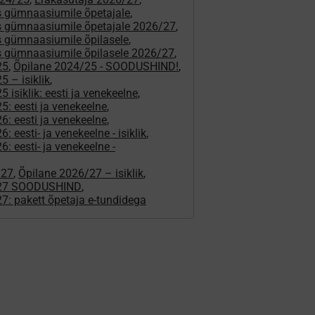
 gümnaasiumile õpetajale
,
 gümnaasiumile õpetajale 2026/27
,
 gümnaasiumile õpilasele
,
 gümnaasiumile õpilasele 2026/27
,
25
,
Õpilane 2024/25 - SOODUSHIND!
,
 – isiklik
,
 isiklik: eesti ja venekeelne
,
5: eesti ja venekeelne
,
6: eesti ja venekeelne
,
: eesti- ja venekeelne - isiklik
,
: eesti- ja venekeelne -
/27
,
Õpilane 2026/27 – isiklik
,
/27 SOODUSHIND
,
7: pakett õpetaja e-tundidega