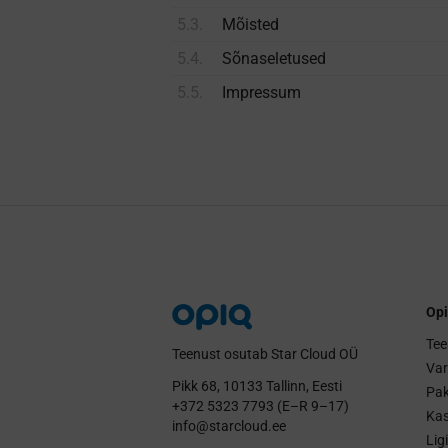
5.3.
Mõisted
5.4.
Sõnaseletused
5.5.
Impressum
Opi
Tee
Teenust osutab Star Cloud OÜ
Va
Pikk 68, 10133 Tallinn, Eesti
Pak
+372 5323 7793 (E–R 9–17)
Kas
info@starcloud.ee
Lig