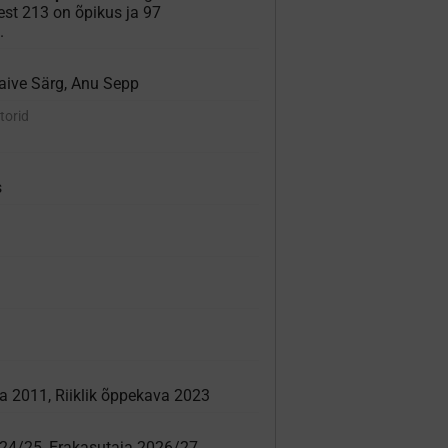
lest 213 on õpikus ja 97
.
Taive Särg, Anu Sepp
torid
s
va 2011, Riiklik õppekava 2023
024/25
,
Erakasutaja 2026/27
,