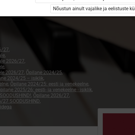
Nõustun ainult vajalike ja eelistuste k
6/27
,
ale
,
ale 2026/27
,
le
,
ele 2026/27
,
Õpilane 2024/25
,
ane 2024/25 – isiklik
,
elne
,
Õpilane 2024/25: eesti ja venekeelne
,
pilane 2025/26: eesti- ja venekeelne - isiklik
,
 - SOODUSHIND!
,
Õpilane 2026/27
,
26/27 SOODUSHIND
,
didega