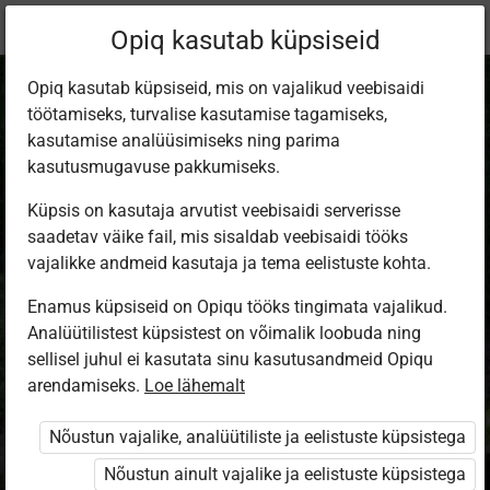
Praegune
Õppekomplekt
Opiq kasutab küpsiseid
asukoht:
Matemaatika 6. kl
Opiq kasutab küpsiseid, mis on vajalikud veebisaidi
töötamiseks, turvalise kasutamise tagamiseks,
kasutamise analüüsimiseks ning parima
kasutusmugavuse pakkumiseks.
Küpsis on kasutaja arvutist veebisaidi serverisse
Matemaatika 6.
saadetav väike fail, mis sisaldab veebisaidi tööks
vajalikke andmeid kasutaja ja tema eelistuste kohta.
klassile (2026)
Enamus küpsiseid on Opiqu tööks tingimata vajalikud.
Analüütilistest küpsistest on võimalik loobuda ning
sellisel juhul ei kasutata sinu kasutusandmeid Opiqu
Autorid
arendamiseks.
Loe lähemalt
Kalju Kaasik, Malle Saks
Ülesandekogu autorid
Nõustun vajalike, analüütiliste ja eelistuste küpsistega
Malle Saks
Nõustun ainult vajalike ja eelistuste küpsistega