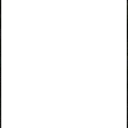
Väljaandja
Avita
Kuulub paketti
Erakasutaja 2024/25
,
Erakasutaja 2026/27
,
Õpilane 2024/25
,
Õpilane 2024/25 - SOODUSHIND!
,
Õpilane 2024/25 – isiklik
,
Õpilane 2024/25 isiklik: eesti ja
venekeelne
,
Õpilane 2024/25: eesti ja venekeelne
,
Õpilane 2025/26: eesti ja venekeelne
,
Õpilane 2025/26: eesti- ja venekeelne -
isiklik
,
Õpilane 2025/26: eesti- ja venekeelne -
SOODUSHIND!
,
Õpilane 2026/27
,
Õpilane 2026/27 – isiklik
,
Õpilane 2026/27 SOODUSHIND
,
Õpilane 2026/27: pakett õpetaja e-
tundidega
Sisukord
Kirjeldus