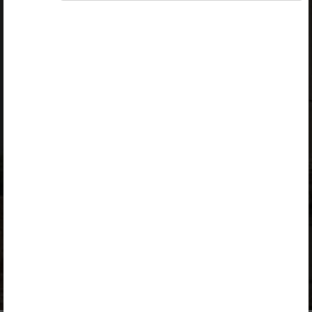
Avita
Kuulub paketti
Erakasutaja 2024/25
,
Erakasutaja 2026/27
,
Õpilane 2024/25
,
Õpilane 2024/25 - SOODUSHIND!
,
Õpilane 2024/25 – isiklik
,
Õpilane 2024/25 isiklik: eesti ja
venekeelne
,
Õpilane 2024/25: eesti ja venekeelne
,
Õpilane 2025/26: eesti ja venekeelne
,
Õpilane 2025/26: eesti- ja venekeelne -
isiklik
,
Õpilane 2025/26: eesti- ja venekeelne -
SOODUSHIND!
,
Õpilane 2026/27
,
Õpilane 2026/27 – isiklik
,
Õpilane 2026/27 SOODUSHIND
,
Õpilane 2026/27: pakett õpetaja e-
tundidega
Sisukord
Kirjeldus