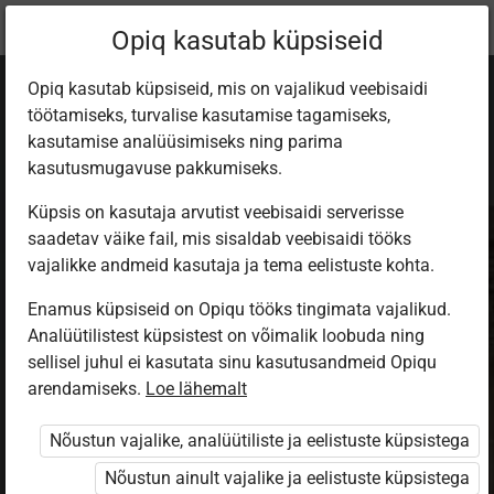
Praegune
Õppekomplekt
Opiq kasutab küpsiseid
asukoht:
Ajalugu 6. kl
Opiq kasutab küpsiseid, mis on vajalikud veebisaidi
töötamiseks, turvalise kasutamise tagamiseks,
kasutamise analüüsimiseks ning parima
kasutusmugavuse pakkumiseks.
Küpsis on kasutaja arvutist veebisaidi serverisse
Vanaaeg
saadetav väike fail, mis sisaldab veebisaidi tööks
vajalikke andmeid kasutaja ja tema eelistuste kohta.
Ajalugu 6. klassile
Enamus küpsiseid on Opiqu tööks tingimata vajalikud.
Analüütilistest küpsistest on võimalik loobuda ning
Autorid
sellisel juhul ei kasutata sinu kasutusandmeid Opiqu
Mait Kõiv, Milvi Martina Piir
arendamiseks.
Loe lähemalt
Ülesandekogu autorid
Nõustun vajalike, analüütiliste ja eelistuste küpsistega
Milvi Martina Piir, Mait Kõiv
Nõustun ainult vajalike ja eelistuste küpsistega
Väljaandja