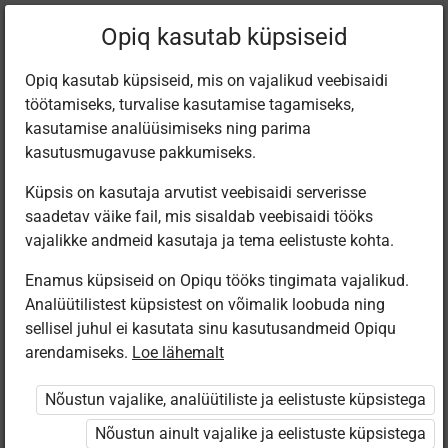
Filtreeri teoseid
Opiq kasutab küpsiseid
Opiq kasutab küpsiseid, mis on vajalikud veebisaidi
töötamiseks, turvalise kasutamise tagamiseks,
Varamu
kasutamise analüüsimiseks ning parima
kasutusmugavuse pakkumiseks.
Küpsis on kasutaja arvutist veebisaidi serverisse
Leiti 6 vastet
saadetav väike fail, mis sisaldab veebisaidi tööks
vajalikke andmeid kasutaja ja tema eelistuste kohta.
Enamus küpsiseid on Opiqu tööks tingimata vajalikud.
Analüütilistest küpsistest on võimalik loobuda ning
sellisel juhul ei kasutata sinu kasutusandmeid Opiqu
arendamiseks.
Loe lähemalt
Avita
Avita
Avita
Avita
Geograafia
Geograafia
Geograafia
География
Nõustun vajalike, analüütiliste ja eelistuste küpsistega
gümnaasiumile,
gümnaasiumile,
gümnaasiumile,
для гимназии,
I kursus
II kursus
III kursus
I
Nõustun ainult vajalike ja eelistuste küpsistega