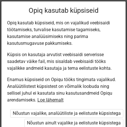
Filtreeri teoseid
Opiq kasutab küpsiseid
Opiq kasutab küpsiseid, mis on vajalikud veebisaidi
töötamiseks, turvalise kasutamise tagamiseks,
Varamu
kasutamise analüüsimiseks ning parima
kasutusmugavuse pakkumiseks.
Küpsis on kasutaja arvutist veebisaidi serverisse
Leiti 5 vastet
saadetav väike fail, mis sisaldab veebisaidi tööks
vajalikke andmeid kasutaja ja tema eelistuste kohta.
Enamus küpsiseid on Opiqu tööks tingimata vajalikud.
Analüütilistest küpsistest on võimalik loobuda ning
sellisel juhul ei kasutata sinu kasutusandmeid Opiqu
arendamiseks.
Loe lähemalt
Avita
Koolibri
Avita
Koolibri
Loodusõpetus
Loodusõpetus
Loodusõpetus
Естество­
Nõustun vajalike, analüütiliste ja eelistuste küpsistega
7. klassile
7. klassile
7. klassile
знание 7
(2024)
класс
Nõustun ainult vajalike ja eelistuste küpsistega