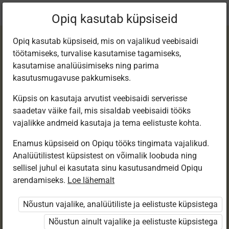
Praegune
Peatükk 4.7
Opiq kasutab küpsiseid
asukoht:
Loodusõpetus 7. kl
Opiq kasutab küpsiseid, mis on vajalikud veebisaidi
töötamiseks, turvalise kasutamise tagamiseks,
kasutamise analüüsimiseks ning parima
kasutusmugavuse pakkumiseks.
Küpsis on kasutaja arvutist veebisaidi serverisse
Lahused
saadetav väike fail, mis sisaldab veebisaidi tööks
vajalikke andmeid kasutaja ja tema eelistuste kohta.
Enamus küpsiseid on Opiqu tööks tingimata vajalikud.
Ligipääs piiratud
Analüütilistest küpsistest on võimalik loobuda ning
sellisel juhul ei kasutata sinu kasutusandmeid Opiqu
Ligipääs õppesisule on piiratud. Sa ei ole Opiqusse
arendamiseks.
Loe lähemalt
sisse logitud.
Nõustun vajalike, analüütiliste ja eelistuste küpsistega
Selle õpiku kasutamiseks on vaja kehtivat paketi
Nõustun ainult vajalike ja eelistuste küpsistega
„Erakasutaja 2024/25”
,
„Erakasutaja 2026/27”
,