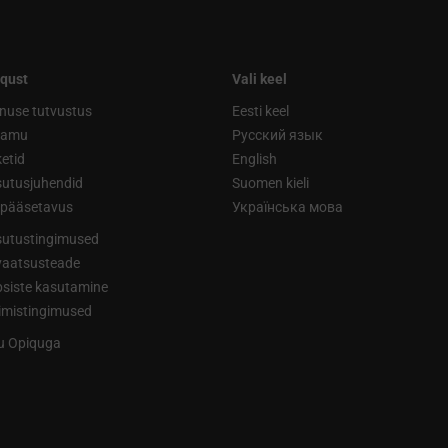
qust
Vali keel
nuse tutvustus
Eesti keel
ramu
Русский язык
etid
English
utusjuhendid
Suomen kieli
ipääsetavus
Українська мова
utustingimused
vaatsusteade
siste kasutamine
limistingimused
tu Opiquga