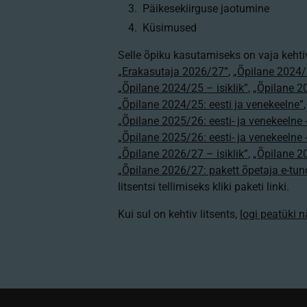
Päikesekiirguse jaotumine
Küsimused
Selle õpiku kasutamiseks on vaja kehti
„Erakasutaja 2026/27”
,
„Õpilane 2024/
„Õpilane 2024/25 – isiklik”
,
„Õpilane 20
„Õpilane 2024/25: eesti ja venekeelne”
„Õpilane 2025/26: eesti- ja venekeelne - 
„Õpilane 2025/26: eesti- ja venekeeln
„Õpilane 2026/27 – isiklik”
,
„Õpilane 
„Õpilane 2026/27: pakett õpetaja e-tun
litsentsi tellimiseks kliki paketi linki.
Kui sul on kehtiv litsents,
logi peatüki 