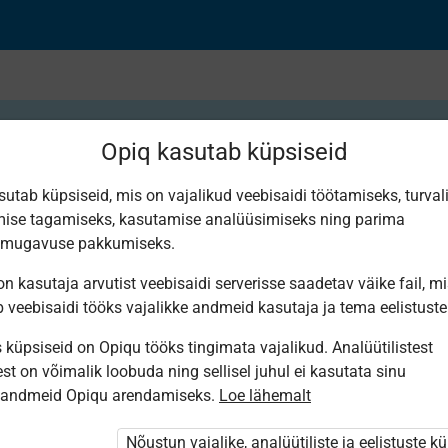
Opiq kasutab küpsiseid
sutab küpsiseid, mis on vajalikud veebisaidi töötamiseks, turval
ise tagamiseks, kasutamise analüüsimiseks ning parima
use jaotumine maaker
smugavuse pakkumiseks.
n kasutaja arvutist veebisaidi serverisse saadetav väike fail, m
b veebisaidi tööks vajalikke andmeid kasutaja ja tema eelistuste
küpsiseid on Opiqu tööks tingimata vajalikud. Analüütilistest
st on võimalik loobuda ning sellisel juhul ei kasutata sinu
sandmeid Opiqu arendamiseks.
Loe lähemalt
i ole Opiqusse sisse logitud.
htivat paketi
„Erakasutaja 2024/25”
,
Nõustun vajalike, analüütiliste ja eelistuste k