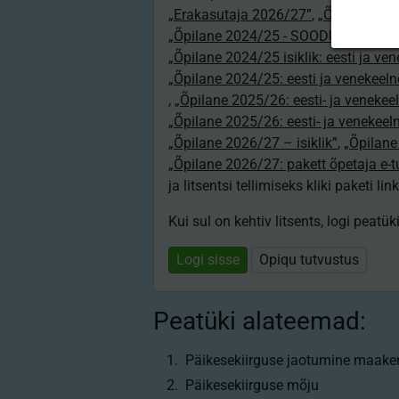
„Erakasutaja 2026/27”
,
„Õpilane 20
„Õpilane 2024/25 - SOODUSHIND!”
,
„Õpilane 2024/25 isiklik: eesti ja ve
„Õpilane 2024/25: eesti ja venekeeln
,
„Õpilane 2025/26: eesti- ja venekeeln
„Õpilane 2025/26: eesti- ja venekee
„Õpilane 2026/27 – isiklik”
,
„Õpilan
„Õpilane 2026/27: pakett õpetaja e-
ja litsentsi tellimiseks kliki paketi link
Kui sul on kehtiv litsents, logi peatü
Logi sisse
Opiqu tutvustus
Peatüki alateemad:
Päikesekiirguse jaotumine maaker
Päikesekiirguse mõju