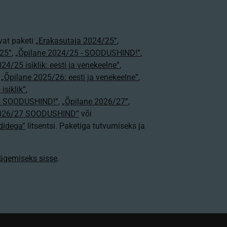
vat paketi
„Erakasutaja 2024/25”
,
25”
,
„Õpilane 2024/25 - SOODUSHIND!”
,
24/25 isiklik: eesti ja venekeelne”
,
,
„Õpilane 2025/26: eesti ja venekeelne”
,
isiklik”
,
e - SOODUSHIND!”
,
„Õpilane 2026/27”
,
2026/27 SOODUSHIND”
või
didega”
litsentsi. Paketiga tutvumiseks ja
nägemiseks sisse
.