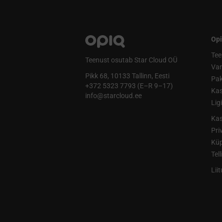
Opi
Tee
Teenust osutab Star Cloud OÜ
Va
Pikk 68, 10133 Tallinn, Eesti
Pak
+372 5323 7793 (E–R 9–17)
Kas
info@starcloud.ee
Lig
Kas
Pri
Küp
Tel
Lii