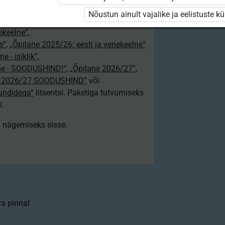
24/25”
,
Nõustun ainult vajalike ja eelistuste k
„Õpilane 2024/25 – isiklik”
,
nekeelne”
,
e”
,
„Õpilane 2025/26: eesti ja venekeelne”
e - isiklik”
,
lne - SOODUSHIND!”
,
„Õpilane 2026/27”
,
e 2026/27 SOODUSHIND”
või
tundidega”
litsentsi. Paketiga tutvumiseks
i.
ki nägemiseks sisse.
a pinnal