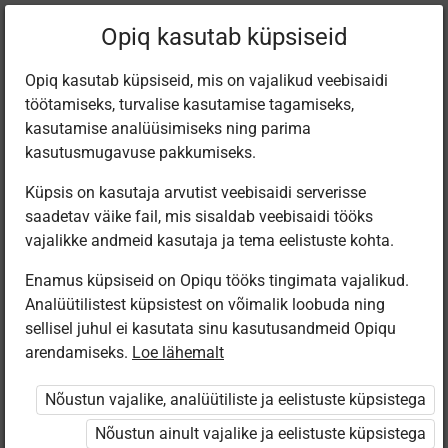
Praegune
Peatükk 4.1
Opiq kasutab küpsiseid
asukoht:
Geograafia 8. kl
Opiq kasutab küpsiseid, mis on vajalikud veebisaidi
töötamiseks, turvalise kasutamise tagamiseks,
kasutamise analüüsimiseks ning parima
kasutusmugavuse pakkumiseks.
Küpsis on kasutaja arvutist veebisaidi serverisse
Mõisted
saadetav väike fail, mis sisaldab veebisaidi tööks
vajalikke andmeid kasutaja ja tema eelistuste kohta.
Enamus küpsiseid on Opiqu tööks tingimata vajalikud.
Ligipääs piiratud
Analüütilistest küpsistest on võimalik loobuda ning
sellisel juhul ei kasutata sinu kasutusandmeid Opiqu
Ligipääs õppesisule on piiratud. Sa ei ole Opiqusse
arendamiseks.
Loe lähemalt
sisse logitud.
Nõustun vajalike, analüütiliste ja eelistuste küpsistega
Selle õpiku kasutamiseks on vaja kehtivat paketi
Nõustun ainult vajalike ja eelistuste küpsistega
„Erakasutaja 2024/25”
,
„Erakasutaja 2026/27”
,