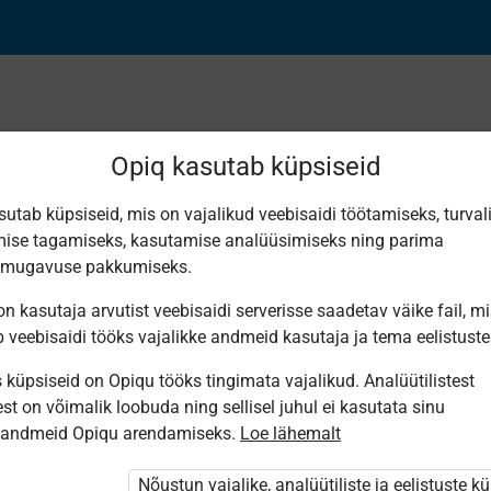
Opiq kasutab küpsiseid
sutab küpsiseid, mis on vajalikud veebisaidi töötamiseks, turval
ise tagamiseks, kasutamise analüüsimiseks ning parima
nimtegevus vihmamet
smugavuse pakkumiseks.
n kasutaja arvutist veebisaidi serverisse saadetav väike fail, m
b veebisaidi tööks vajalikke andmeid kasutaja ja tema eelistuste
küpsiseid on Opiqu tööks tingimata vajalikud. Analüütilistest
st on võimalik loobuda ning sellisel juhul ei kasutata sinu
sandmeid Opiqu arendamiseks.
Loe lähemalt
i ole Opiqusse sisse logitud.
htivat paketi
„Erakasutaja 2024/25”
,
Nõustun vajalike, analüütiliste ja eelistuste k