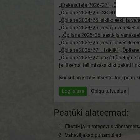
„Erakasutaja 2026/27”
,
„Õpilane 20
„Õpilane 2024/25 - SOODUSHIND!”
,
„Õpilane 2024/25 isiklik: eesti ja ve
„Õpilane 2024/25: eesti ja venekeeln
,
„Õpilane 2025/26: eesti- ja venekeeln
„Õpilane 2025/26: eesti- ja venekee
„Õpilane 2026/27 – isiklik”
,
„Õpilan
„Õpilane 2026/27: pakett õpetaja e-
ja litsentsi tellimiseks kliki paketi link
Kui sul on kehtiv litsents, logi peatü
Logi sisse
Opiqu tutvustus
Peatüki alateemad:
Elustik ja inimtegevus vihmamet
Väheviljakad punamullad