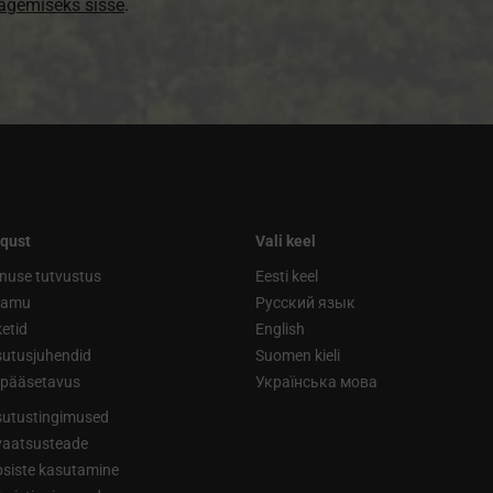
nägemiseks sisse
.
qust
Vali keel
nuse tutvustus
Eesti keel
ramu
Русский язык
etid
English
utusjuhendid
Suomen kieli
ipääsetavus
Українська мова
utustingimused
vaatsusteade
siste kasutamine