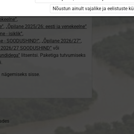
24/25”
,
Nõustun ainult vajalike ja eelistuste k
„Õpilane 2024/25 – isiklik”
,
nekeelne”
,
e”
,
„Õpilane 2025/26: eesti ja venekeelne”
e - isiklik”
,
lne - SOODUSHIND!”
,
„Õpilane 2026/27”
,
e 2026/27 SOODUSHIND”
või
tundidega”
litsentsi. Paketiga tutvumiseks
i.
ki nägemiseks sisse.
sades