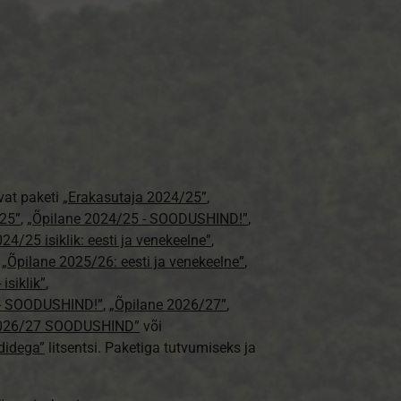
vat paketi
„Erakasutaja 2024/25”
,
25”
,
„Õpilane 2024/25 - SOODUSHIND!”
,
24/25 isiklik: eesti ja venekeelne”
,
,
„Õpilane 2025/26: eesti ja venekeelne”
,
isiklik”
,
e - SOODUSHIND!”
,
„Õpilane 2026/27”
,
2026/27 SOODUSHIND”
või
didega”
litsentsi. Paketiga tutvumiseks ja