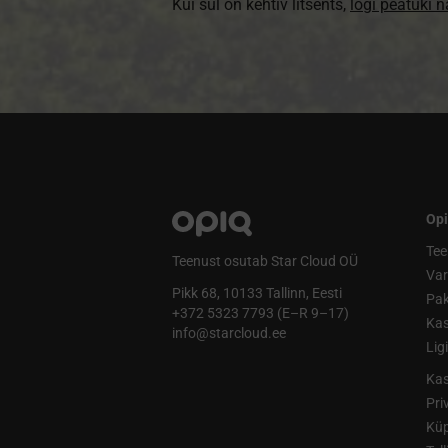
Kui sul on kehtiv litsents,
logi peatüki 
Opi
Tee
Teenust osutab Star Cloud OÜ
Va
Pikk 68, 10133 Tallinn, Eesti
Pak
+372 5323 7793 (E–R 9–17)
Kas
info@starcloud.ee
Lig
Kas
Pri
Küp