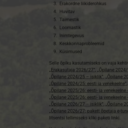
Erakordne liikiderohkus
Huvitav
Taimestik
Loomastik
Inimtegevus
Keskkonna­probleemid
Küsimused
Selle õpiku kasutamiseks on vaja kehti
„Erakasutaja 2026/27”
,
„Õpilane 2024/
„Õpilane 2024/25 – isiklik”
,
„Õpilane 20
„Õpilane 2024/25: eesti ja venekeelne”
„Õpilane 2025/26: eesti- ja venekeelne - 
„Õpilane 2025/26: eesti- ja venekeeln
„Õpilane 2026/27 – isiklik”
,
„Õpilane 
„Õpilane 2026/27: pakett õpetaja e-tun
litsentsi tellimiseks kliki paketi linki.