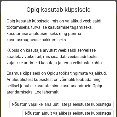
Praegune
Peatükk 4.6
Opiq kasutab küpsiseid
asukoht:
Füüsika 9. kl
Opiq kasutab küpsiseid, mis on vajalikud veebisaidi
töötamiseks, turvalise kasutamise tagamiseks,
kasutamise analüüsimiseks ning parima
kasutusmugavuse pakkumiseks.
Küpsis on kasutaja arvutist veebisaidi serverisse
Lühis. Kaitsmed
saadetav väike fail, mis sisaldab veebisaidi tööks
vajalikke andmeid kasutaja ja tema eelistuste kohta.
Enamus küpsiseid on Opiqu tööks tingimata vajalikud.
Ligipääs piiratud
Analüütilistest küpsistest on võimalik loobuda ning
sellisel juhul ei kasutata sinu kasutusandmeid Opiqu
Ligipääs õppesisule on piiratud. Sa ei ole Opiqusse
arendamiseks.
Loe lähemalt
sisse logitud.
Nõustun vajalike, analüütiliste ja eelistuste küpsistega
Selle õpiku kasutamiseks on vaja kehtivat paketi
Nõustun ainult vajalike ja eelistuste küpsistega
„Erakasutaja 2024/25”
,
„Erakasutaja 2026/27”
,