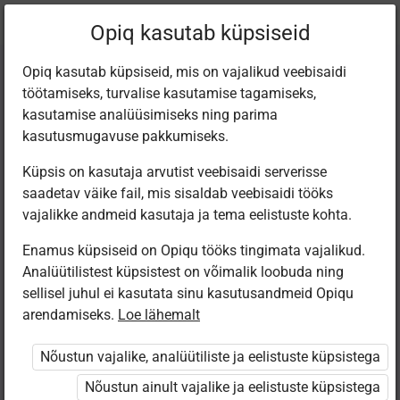
Praegune
Peatükk 7.5
Opiq kasutab küpsiseid
asukoht:
Keemia 8. kl
Opiq kasutab küpsiseid, mis on vajalikud veebisaidi
töötamiseks, turvalise kasutamise tagamiseks,
kasutamise analüüsimiseks ning parima
kasutusmugavuse pakkumiseks.
Küpsis on kasutaja arvutist veebisaidi serverisse
Ainete molaarmass
saadetav väike fail, mis sisaldab veebisaidi tööks
vajalikke andmeid kasutaja ja tema eelistuste kohta.
Enamus küpsiseid on Opiqu tööks tingimata vajalikud.
Ligipääs piiratud
Analüütilistest küpsistest on võimalik loobuda ning
sellisel juhul ei kasutata sinu kasutusandmeid Opiqu
Ligipääs õppesisule on piiratud. Sa ei ole Opiqusse
arendamiseks.
Loe lähemalt
sisse logitud.
Nõustun vajalike, analüütiliste ja eelistuste küpsistega
Selle õpiku kasutamiseks on vaja kehtivat paketi
Nõustun ainult vajalike ja eelistuste küpsistega
„Erakasutaja 2024/25”
,
„Erakasutaja 2026/27”
,