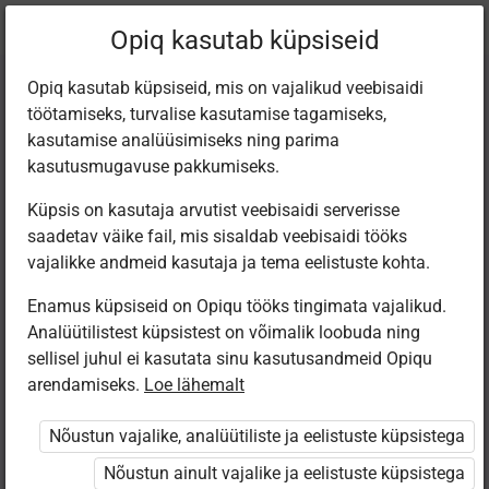
Praegune
Peatükk 8.3
Opiq kasutab küpsiseid
asukoht:
Keemia 8. kl
Opiq kasutab küpsiseid, mis on vajalikud veebisaidi
töötamiseks, turvalise kasutamise tagamiseks,
kasutamise analüüsimiseks ning parima
kasutusmugavuse pakkumiseks.
Küpsis on kasutaja arvutist veebisaidi serverisse
Oksiidide valemite
saadetav väike fail, mis sisaldab veebisaidi tööks
vajalikke andmeid kasutaja ja tema eelistuste kohta.
koostamine ja
Enamus küpsiseid on Opiqu tööks tingimata vajalikud.
Analüütilistest küpsistest on võimalik loobuda ning
nimetamine
sellisel juhul ei kasutata sinu kasutusandmeid Opiqu
arendamiseks.
Loe lähemalt
Nõustun vajalike, analüütiliste ja eelistuste küpsistega
Ligipääs piiratud
Nõustun ainult vajalike ja eelistuste küpsistega