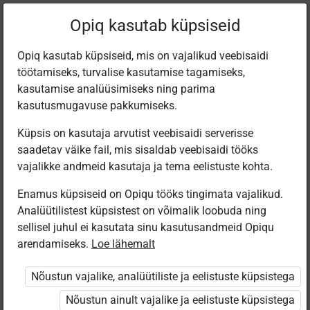
Praegune
Peatükk 4.18
Opiq kasutab küpsiseid
asukoht:
Loodusõpetus 2.kl
Opiq kasutab küpsiseid, mis on vajalikud veebisaidi
töötamiseks, turvalise kasutamise tagamiseks,
kasutamise analüüsimiseks ning parima
kasutusmugavuse pakkumiseks.
Küpsis on kasutaja arvutist veebisaidi serverisse
Inimese ja looduse
saadetav väike fail, mis sisaldab veebisaidi tööks
vajalikke andmeid kasutaja ja tema eelistuste kohta.
seosed
Enamus küpsiseid on Opiqu tööks tingimata vajalikud.
Analüütilistest küpsistest on võimalik loobuda ning
sellisel juhul ei kasutata sinu kasutusandmeid Opiqu
arendamiseks.
Loe lähemalt
Ligipääs piiratud
Nõustun vajalike, analüütiliste ja eelistuste küpsistega
Ligipääs õppesisule on piiratud. Sa ei ole Opiqusse
sisse logitud.
Nõustun ainult vajalike ja eelistuste küpsistega