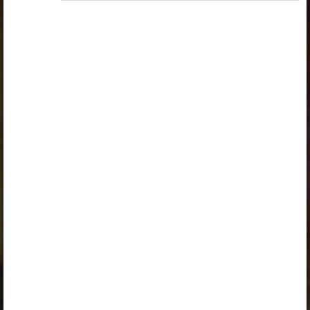
„Õpilane 2024/25”
,
„Õpilane 2024/25 - SOODUSHIND!”
,
„Õpilane 2024/25 – isiklik”
,
„Õpilane 2024/25 isiklik: eesti ja venekeelne”
,
„Õpilane 2024/25: eesti ja venekeelne”
,
„Õpilane 2025/26: eesti ja venekeelne”
,
„Õpilane 2025/26: eesti- ja venekeelne - isiklik”
,
„Õpilane 2025/26: eesti- ja venekeelne -
SOODUSHIND!”
,
„Õpilane 2026/27”
,
„Õpilane 2026/27 – isiklik”
,
„Õpilane 2026/27 SOODUSHIND”
või
„Õpilane 2026/27: pakett õpetaja e-tundidega”
litsentsi. Paketiga tutvumiseks ja litsentsi tellimiseks
kliki paketi linki.
Kui sul on kehtiv litsents, logi peatüki nägemiseks
sisse.
Logi sisse
Opiqu tutvustus