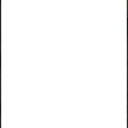
Peatüki alateemad:
Keel muutub
Muutuv eesti keel
Uute sõnade saamine
Küsimused ja ülesanded
Selle õpiku kasutamiseks on vaja kehtivat paketi
„Erakasutaja 2024/25”
,
„Erakasutaja 2026/27”
,
„Õpilane 2024/25”
,
„Õpilane 2024/25 - SOODUSHIND!”
,
„Õpilane 2024/25 – isiklik”
,
„Õpilane 2024/25 isiklik: eesti ja venekeelne”
,
„Õpilane 2024/25: eesti ja venekeelne”
,
„Õpilane 2025/26: eesti ja venekeelne”
,
„Õpilane 2025/26: eesti- ja venekeelne - isiklik”
,
„Õpilane 2025/26: eesti- ja venekeelne - SOODUSHIND!”
,
„Õpilane 2026/27”
,
„Õpilane 2026/27 – isiklik”
,
„Õpilane 2026/27 SOODUSHIND”
või