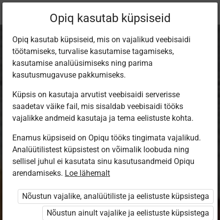
Praegune
Peatükk 1.4
Opiq kasutab küpsiseid
asukoht:
Eesti keel 5. kl
Opiq kasutab küpsiseid, mis on vajalikud veebisaidi
töötamiseks, turvalise kasutamise tagamiseks,
kasutamise analüüsimiseks ning parima
kasutusmugavuse pakkumiseks.
Küpsis on kasutaja arvutist veebisaidi serverisse
Keel muutub
saadetav väike fail, mis sisaldab veebisaidi tööks
vajalikke andmeid kasutaja ja tema eelistuste kohta.
Enamus küpsiseid on Opiqu tööks tingimata vajalikud.
Ligipääs piiratud
Analüütilistest küpsistest on võimalik loobuda ning
sellisel juhul ei kasutata sinu kasutusandmeid Opiqu
Ligipääs õppesisule on piiratud. Sa ei ole Opiqusse
arendamiseks.
Loe lähemalt
sisse logitud.
Nõustun vajalike, analüütiliste ja eelistuste küpsistega
Selle õpiku kasutamiseks on vaja kehtivat paketi
Nõustun ainult vajalike ja eelistuste küpsistega
„Erakasutaja 2024/25”
,
„Erakasutaja 2026/27”
,