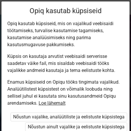
Praegune
Peatükk 3.7
Opiq kasutab küpsiseid
asukoht:
Eesti keel 5. kl
Opiq kasutab küpsiseid, mis on vajalikud veebisaidi
töötamiseks, turvalise kasutamise tagamiseks,
kasutamise analüüsimiseks ning parima
kasutusmugavuse pakkumiseks.
Küpsis on kasutaja arvutist veebisaidi serverisse
Jutu ülesehitus
saadetav väike fail, mis sisaldab veebisaidi tööks
vajalikke andmeid kasutaja ja tema eelistuste kohta.
Enamus küpsiseid on Opiqu tööks tingimata vajalikud.
Ligipääs piiratud
Analüütilistest küpsistest on võimalik loobuda ning
sellisel juhul ei kasutata sinu kasutusandmeid Opiqu
Ligipääs õppesisule on piiratud. Sa ei ole Opiqusse
arendamiseks.
Loe lähemalt
sisse logitud.
Nõustun vajalike, analüütiliste ja eelistuste küpsistega
Selle õpiku kasutamiseks on vaja kehtivat paketi
Nõustun ainult vajalike ja eelistuste küpsistega
„Erakasutaja 2024/25”
,
„Erakasutaja 2026/27”
,