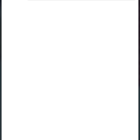
„Õpilane 2024/25”
,
„Õpilane 2024/25 - SOODUSHIND!”
,
„Õpilane 2024/25 – isiklik”
,
„Õpilane 2024/25 isiklik: eesti ja venekeelne”
,
„Õpilane 2024/25: eesti ja venekeelne”
,
„Õpilane 2025/26: eesti ja venekeelne”
,
„Õpilane 2025/26: eesti- ja venekeelne - isiklik”
,
„Õpilane 2025/26: eesti- ja venekeelne -
SOODUSHIND!”
,
„Õpilane 2026/27”
,
„Õpilane 2026/27 – isiklik”
,
„Õpilane 2026/27 SOODUSHIND”
või
„Õpilane 2026/27: pakett õpetaja e-tundidega”
litsentsi. Paketiga tutvumiseks ja litsentsi tellimiseks
kliki paketi linki.
Kui sul on kehtiv litsents, logi peatüki nägemiseks
sisse.
Logi sisse
Opiqu tutvustus