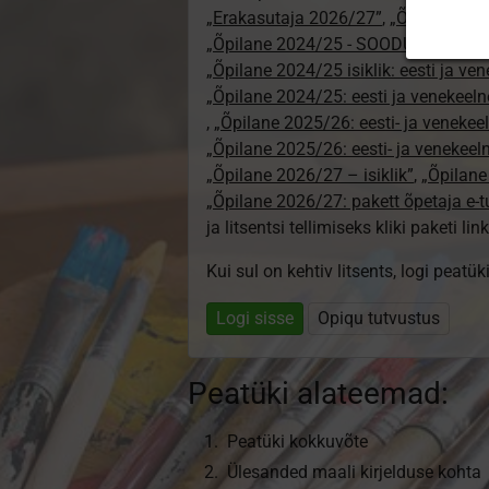
„Erakasutaja 2026/27”
,
„Õpilane 20
„Õpilane 2024/25 - SOODUSHIND!”
,
„Õpilane 2024/25 isiklik: eesti ja ve
„Õpilane 2024/25: eesti ja venekeeln
,
„Õpilane 2025/26: eesti- ja venekeeln
„Õpilane 2025/26: eesti- ja venekee
„Õpilane 2026/27 – isiklik”
,
„Õpilan
„Õpilane 2026/27: pakett õpetaja e-
ja litsentsi tellimiseks kliki paketi link
Kui sul on kehtiv litsents, logi peatü
Logi sisse
Opiqu tutvustus
Peatüki alateemad:
Peatüki kokkuvõte
Ülesanded maali kirjelduse kohta