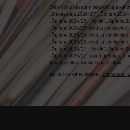
Selle õpiku kasutamiseks on vaja kehti
„Erakasutaja 2026/27”
,
„Õpilane 2024/
„Õpilane 2024/25 – isiklik”
,
„Õpilane 20
„Õpilane 2024/25: eesti ja venekeelne”
„Õpilane 2025/26: eesti- ja venekeelne - 
„Õpilane 2025/26: eesti- ja venekeeln
„Õpilane 2026/27 – isiklik”
,
„Õpilane 
„Õpilane 2026/27: pakett õpetaja e-tun
litsentsi tellimiseks kliki paketi linki.
Kui sul on kehtiv litsents,
logi peatüki 