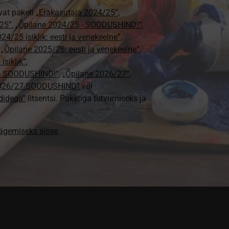
vat paketi
„Erakasutaja 2024/25”
,
25”
,
„Õpilane 2024/25 - SOODUSHIND!”
,
24/25 isiklik: eesti ja venekeelne”
,
,
„Õpilane 2025/26: eesti ja venekeelne”
,
isiklik”
,
e - SOODUSHIND!”
,
„Õpilane 2026/27”
,
2026/27 SOODUSHIND”
või
didega”
litsentsi. Paketiga tutvumiseks ja
nägemiseks sisse
.