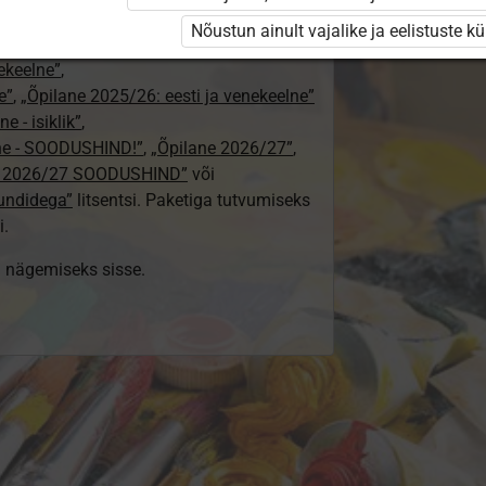
24/25”
,
Nõustun ainult vajalike ja eelistuste k
„Õpilane 2024/25 – isiklik”
,
nekeelne”
,
e”
,
„Õpilane 2025/26: eesti ja venekeelne”
e - isiklik”
,
lne - SOODUSHIND!”
,
„Õpilane 2026/27”
,
e 2026/27 SOODUSHIND”
või
tundidega”
litsentsi. Paketiga tutvumiseks
i.
ki nägemiseks sisse.