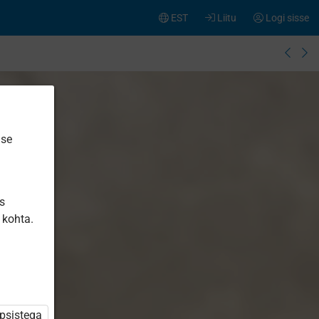
EST
Liitu
Logi sisse
ise
is
 kohta.
üpsistega