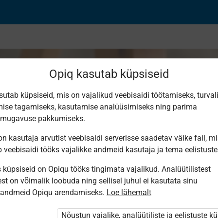
Opiq kasutab küpsiseid
sutab küpsiseid, mis on vajalikud veebisaidi töötamiseks, turval
ise tagamiseks, kasutamise analüüsimiseks ning parima
uvõte
smugavuse pakkumiseks.
n kasutaja arvutist veebisaidi serverisse saadetav väike fail, m
b veebisaidi tööks vajalikke andmeid kasutaja ja tema eelistuste
küpsiseid on Opiqu tööks tingimata vajalikud. Analüütilistest
st on võimalik loobuda ning sellisel juhul ei kasutata sinu
sandmeid Opiqu arendamiseks.
Loe lähemalt
i ole Opiqusse sisse logitud.
htivat paketi
„Erakasutaja 2024/25”
,
Nõustun vajalike, analüütiliste ja eelistuste k