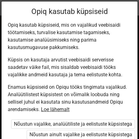
Praegune
Peatükk 4.3
Opiq kasutab küpsiseid
asukoht:
Geograafia gümn, I
Opiq kasutab küpsiseid, mis on vajalikud veebisaidi
töötamiseks, turvalise kasutamise tagamiseks,
kasutamise analüüsimiseks ning parima
kasutusmugavuse pakkumiseks.
Küpsis on kasutaja arvutist veebisaidi serverisse
Üleilmastumine ja
saadetav väike fail, mis sisaldab veebisaidi tööks
vajalikke andmeid kasutaja ja tema eelistuste kohta.
maailma­majanduse
Enamus küpsiseid on Opiqu tööks tingimata vajalikud.
Analüütilistest küpsistest on võimalik loobuda ning
areng
sellisel juhul ei kasutata sinu kasutusandmeid Opiqu
arendamiseks.
Loe lähemalt
Nõustun vajalike, analüütiliste ja eelistuste küpsistega
Ligipääs piiratud
Nõustun ainult vajalike ja eelistuste küpsistega