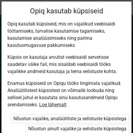
Praegune
Peatükk 3.11
Opiq kasutab küpsiseid
asukoht:
Matemaatika 6. kl
Opiq kasutab küpsiseid, mis on vajalikud veebisaidi
töötamiseks, turvalise kasutamise tagamiseks,
kasutamise analüüsimiseks ning parima
kasutusmugavuse pakkumiseks.
Küpsis on kasutaja arvutist veebisaidi serverisse
Osa leidmine
saadetav väike fail, mis sisaldab veebisaidi tööks
vajalikke andmeid kasutaja ja tema eelistuste kohta.
arvust (2)
Enamus küpsiseid on Opiqu tööks tingimata vajalikud.
Analüütilistest küpsistest on võimalik loobuda ning
sellisel juhul ei kasutata sinu kasutusandmeid Opiqu
arendamiseks.
Loe lähemalt
Ligipääs piiratud
Nõustun vajalike, analüütiliste ja eelistuste küpsistega
Ligipääs õppesisule on piiratud. Sa ei ole Opiqusse sisse
logitud.
Nõustun ainult vajalike ja eelistuste küpsistega