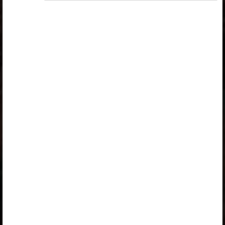
Selle õpiku kasutamiseks on vaja kehtivat paketi
„Erakasutaja 2024/25”
,
„Erakasutaja 2026/27”
,
„Õpilane 2024/25”
,
„Õpilane 2024/25 - SOODUSHIND!”
,
„Õpilane 2024/25 – isiklik”
,
„Õpilane 2024/25 isiklik: eesti ja venekeelne”
,
„Õpilane 2024/25: eesti ja venekeelne”
,
„Õpilane 2025/26: eesti ja venekeelne”
,
„Õpilane 2025/26: eesti- ja venekeelne - isiklik”
,
„Õpilane 2025/26: eesti- ja venekeelne - SOODUSHIND!”
,
„Õpilane 2026/27”
,
„Õpilane 2026/27 – isiklik”
,
„Õpilane 2026/27 SOODUSHIND”
või
„Õpilane 2026/27: pakett õpetaja e-tundidega”
litsentsi.
Paketiga tutvumiseks ja litsentsi tellimiseks kliki paketi linki.
Kui sul on kehtiv litsents, logi peatüki nägemiseks sisse.
Logi sisse
Opiqu tutvustus