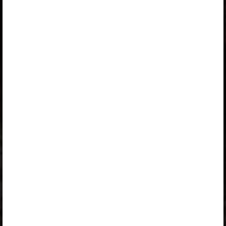
Peatüki alateemad:
Osa leidmine arvust (2)
Osa leidmine osamäära abil
Harjutan
Matemaatikaklubi
Selle õpiku kasutamiseks on vaja kehtivat paketi
„Erakasutaja 2024/25”
,
„Erakasutaja 2026/27”
,
„Õpilane 2024/25”
,
„Õpilane 2024/25 - SOODUSHIND!”
,
„Õpilane 2024/25 – isiklik”
,
„Õpilane 2024/25 isiklik: eesti ja venekeelne”
,
„Õpilane 2024/25: eesti ja venekeelne”
,
„Õpilane 2025/26: eesti ja venekeelne”
,
„Õpilane 2025/26: eesti- ja venekeelne - isiklik”
,
„Õpilane 2025/26: eesti- ja venekeelne - SOODUSHIND!”
,
„Õpilane 2026/27”
,
„Õpilane 2026/27 – isiklik”
,
„Õpilane 2026/27 SOODUSHIND”
või
„Õpilane 2026/27: pakett õpetaja e-tundidega”
litsentsi. Paketiga