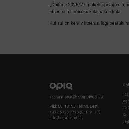
„Õpilane 2026/27: pakett õpetaja e-tun
litsentsi tellimiseks kliki paketi linki.
Kui sul on kehtiv litsents,
logi peatüki 
Opi
Tee
Teenust osutab Star Cloud OÜ
Va
Pikk 68, 10133 Tallinn, Eesti
Pak
+372 5323 7793 (E–R 9–17)
Kas
info@starcloud.ee
Lig