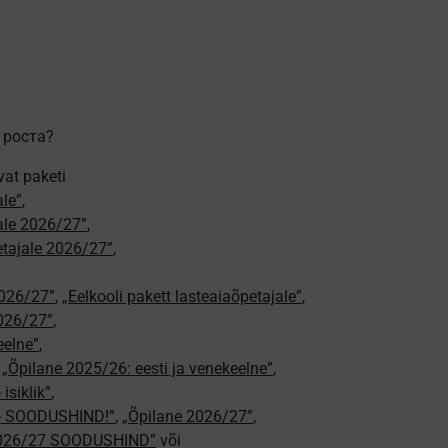
 роста?
vat paketi
ale”
,
jale 2026/27”
,
petajale 2026/27”
,
2026/27”
,
„Eelkooli pakett lasteaiaõpetajale”
,
026/27”
,
eelne”
,
,
„Õpilane 2025/26: eesti ja venekeelne”
,
isiklik”
,
e - SOODUSHIND!”
,
„Õpilane 2026/27”
,
2026/27 SOODUSHIND”
või