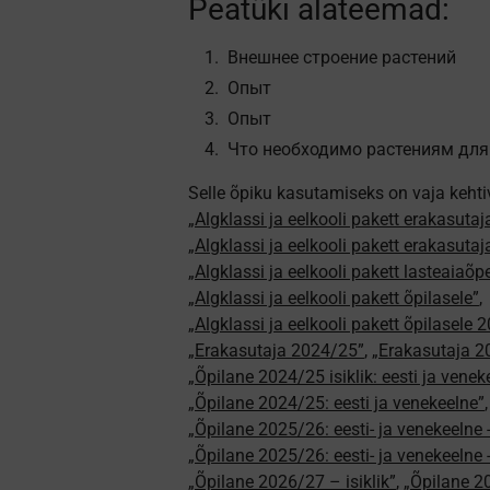
Peatüki alateemad:
Внешнее строение растений
Опыт
Опыт
Что необходимо растениям для
Selle õpiku kasutamiseks on vaja kehti
„Algklassi ja eelkooli pakett erakasutaj
„Algklassi ja eelkooli pakett erakasuta
„Algklassi ja eelkooli pakett lasteaiaõ
„Algklassi ja eelkooli pakett õpilasele”
,
„Algklassi ja eelkooli pakett õpilasele 
„Erakasutaja 2024/25”
,
„Erakasutaja 2
„Õpilane 2024/25 isiklik: eesti ja venek
„Õpilane 2024/25: eesti ja venekeelne”
„Õpilane 2025/26: eesti- ja venekeelne - 
„Õpilane 2025/26: eesti- ja venekeeln
„Õpilane 2026/27 – isiklik”
,
„Õpilane 