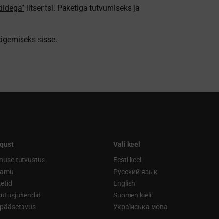
didega”
litsentsi. Paketiga tutvumiseks ja
nägemiseks sisse
.
qust
Vali keel
nuse tutvustus
Eesti keel
ramu
Русский язык
etid
English
utusjuhendid
Suomen kieli
ipääsetavus
Українська мова