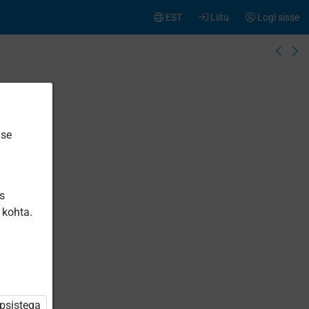
EST
Liitu
Logi sisse
ise
is
 kohta.
üpsistega