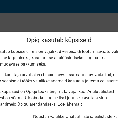
Opiq kasutab küpsiseid
sutab küpsiseid, mis on vajalikud veebisaidi töötamiseks, turval
ise tagamiseks, kasutamise analüüsimiseks ning parima
роение растений
smugavuse pakkumiseks.
n kasutaja arvutist veebisaidi serverisse saadetav väike fail, m
b veebisaidi tööks vajalikke andmeid kasutaja ja tema eelistuste
küpsiseid on Opiqu tööks tingimata vajalikud. Analüütilistest
st on võimalik loobuda ning sellisel juhul ei kasutata sinu
sandmeid Opiqu arendamiseks.
Loe lähemalt
i ole Opiqusse sisse logitud.
tivat paketi
Nõustun vajalike, analüütiliste ja eelistuste k