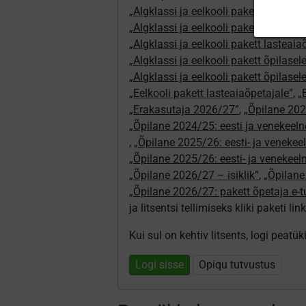
„Algklassi ja eelkooli pakett erakasut
„Algklassi ja eelkooli pakett erakasu
„Algklassi ja eelkooli pakett lasteai
„Algklassi ja eelkooli pakett õpilasel
„Algklassi ja eelkooli pakett õpilase
„Eelkooli pakett lasteaiaõpetajale”
,
„
„Erakasutaja 2026/27”
,
„Õpilane 2024
„Õpilane 2024/25: eesti ja venekeeln
,
„Õpilane 2025/26: eesti- ja venekeeln
„Õpilane 2025/26: eesti- ja venekee
„Õpilane 2026/27 – isiklik”
,
„Õpilan
„Õpilane 2026/27: pakett õpetaja e-
ja litsentsi tellimiseks kliki paketi link
Kui sul on kehtiv litsents, logi peatü
Logi sisse
Opiqu tutvustus