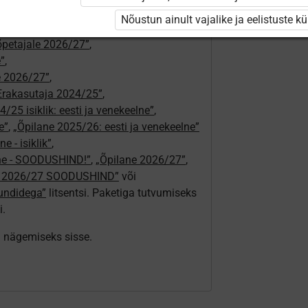
ajale”
,
Nõustun ainult vajalike ja eelistuste k
tajale 2026/27”
,
aõpetajale 2026/27”
,
e”
,
le 2026/27”
,
Erakasutaja 2024/25”
,
/25 isiklik: eesti ja venekeelne”
,
e”
,
„Õpilane 2025/26: eesti ja venekeelne”
e - isiklik”
,
lne - SOODUSHIND!”
,
„Õpilane 2026/27”
,
e 2026/27 SOODUSHIND”
või
tundidega”
litsentsi. Paketiga tutvumiseks
i.
ki nägemiseks sisse.