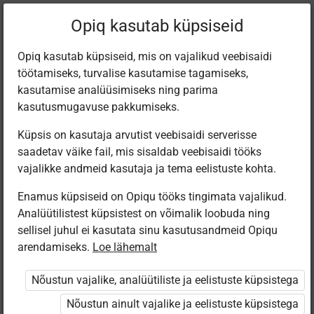
Praegune
Peatükk 1.5
Opiq kasutab küpsiseid
asukoht:
Природо­ведение 2
Opiq kasutab küpsiseid, mis on vajalikud veebisaidi
töötamiseks, turvalise kasutamise tagamiseks,
kasutamise analüüsimiseks ning parima
kasutusmugavuse pakkumiseks.
Küpsis on kasutaja arvutist veebisaidi serverisse
Кустарники
saadetav väike fail, mis sisaldab veebisaidi tööks
vajalikke andmeid kasutaja ja tema eelistuste kohta.
Enamus küpsiseid on Opiqu tööks tingimata vajalikud.
Ligipääs piiratud
Analüütilistest küpsistest on võimalik loobuda ning
sellisel juhul ei kasutata sinu kasutusandmeid Opiqu
Ligipääs õppesisule on piiratud. Sa ei ole Opiqusse
arendamiseks.
Loe lähemalt
sisse logitud.
Nõustun vajalike, analüütiliste ja eelistuste küpsistega
Selle õpiku kasutamiseks on vaja kehtivat paketi
Nõustun ainult vajalike ja eelistuste küpsistega
„Algklassi ja eelkooli pakett erakasutajale”
,