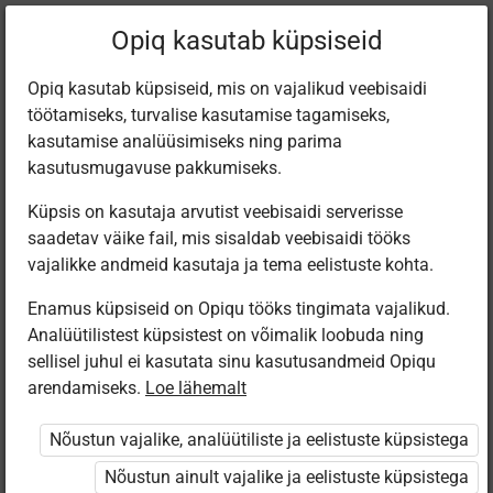
Praegune
Peatükk 1.9
Opiq kasutab küpsiseid
asukoht:
Природо­ведение 2
Opiq kasutab küpsiseid, mis on vajalikud veebisaidi
töötamiseks, turvalise kasutamise tagamiseks,
kasutamise analüüsimiseks ning parima
kasutusmugavuse pakkumiseks.
Küpsis on kasutaja arvutist veebisaidi serverisse
Цветы
saadetav väike fail, mis sisaldab veebisaidi tööks
vajalikke andmeid kasutaja ja tema eelistuste kohta.
Enamus küpsiseid on Opiqu tööks tingimata vajalikud.
Ligipääs piiratud
Analüütilistest küpsistest on võimalik loobuda ning
sellisel juhul ei kasutata sinu kasutusandmeid Opiqu
Ligipääs õppesisule on piiratud. Sa ei ole Opiqusse
arendamiseks.
Loe lähemalt
sisse logitud.
Nõustun vajalike, analüütiliste ja eelistuste küpsistega
Selle õpiku kasutamiseks on vaja kehtivat paketi
Nõustun ainult vajalike ja eelistuste küpsistega
„Algklassi ja eelkooli pakett erakasutajale”
,