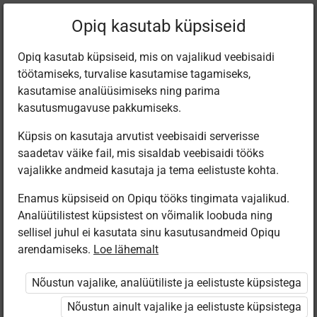
Praegune
Peatükk 2.1
Opiq kasutab küpsiseid
asukoht:
Природо­ведение 2
Opiq kasutab küpsiseid, mis on vajalikud veebisaidi
töötamiseks, turvalise kasutamise tagamiseks,
kasutamise analüüsimiseks ning parima
kasutusmugavuse pakkumiseks.
Küpsis on kasutaja arvutist veebisaidi serverisse
Наземные
saadetav väike fail, mis sisaldab veebisaidi tööks
vajalikke andmeid kasutaja ja tema eelistuste kohta.
животные
Enamus küpsiseid on Opiqu tööks tingimata vajalikud.
Analüütilistest küpsistest on võimalik loobuda ning
sellisel juhul ei kasutata sinu kasutusandmeid Opiqu
arendamiseks.
Loe lähemalt
Ligipääs piiratud
Nõustun vajalike, analüütiliste ja eelistuste küpsistega
Ligipääs õppesisule on piiratud. Sa ei ole Opiqusse
sisse logitud.
Nõustun ainult vajalike ja eelistuste küpsistega