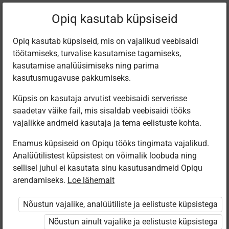
Praegune
Peatükk 4.8
Opiq kasutab küpsiseid
asukoht:
Природо­ведение 2
Opiq kasutab küpsiseid, mis on vajalikud veebisaidi
töötamiseks, turvalise kasutamise tagamiseks,
kasutamise analüüsimiseks ning parima
kasutusmugavuse pakkumiseks.
Küpsis on kasutaja arvutist veebisaidi serverisse
Сравнение и
saadetav väike fail, mis sisaldab veebisaidi tööks
vajalikke andmeid kasutaja ja tema eelistuste kohta.
измерение роста
Enamus küpsiseid on Opiqu tööks tingimata vajalikud.
Analüütilistest küpsistest on võimalik loobuda ning
sellisel juhul ei kasutata sinu kasutusandmeid Opiqu
arendamiseks.
Loe lähemalt
Ligipääs piiratud
Nõustun vajalike, analüütiliste ja eelistuste küpsistega
Ligipääs õppesisule on piiratud. Sa ei ole Opiqusse
sisse logitud.
Nõustun ainult vajalike ja eelistuste küpsistega