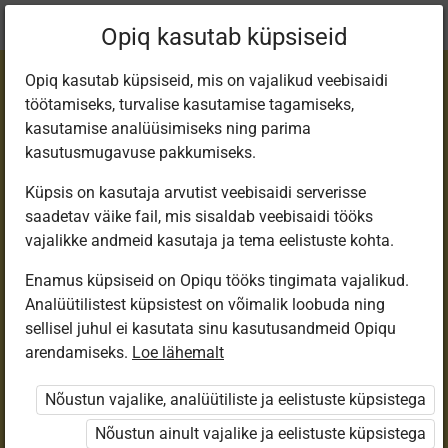
Praegune
Peatükk 4.2
Opiq kasutab küpsiseid
asukoht:
Füüsika 9. kl
Opiq kasutab küpsiseid, mis on vajalikud veebisaidi
töötamiseks, turvalise kasutamise tagamiseks,
kasutamise analüüsimiseks ning parima
kasutusmugavuse pakkumiseks.
Küpsis on kasutaja arvutist veebisaidi serverisse
Sulamine ja
saadetav väike fail, mis sisaldab veebisaidi tööks
vajalikke andmeid kasutaja ja tema eelistuste kohta.
tahkumine
Enamus küpsiseid on Opiqu tööks tingimata vajalikud.
Analüütilistest küpsistest on võimalik loobuda ning
sellisel juhul ei kasutata sinu kasutusandmeid Opiqu
arendamiseks.
Loe lähemalt
Ligipääs piiratud
Nõustun vajalike, analüütiliste ja eelistuste küpsistega
Ligipääs õppesisule on piiratud. Sa ei ole Opiqusse
sisse logitud.
Nõustun ainult vajalike ja eelistuste küpsistega