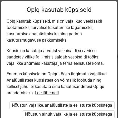
Praegune
Peatükk 26.1
Opiq kasutab küpsiseid
asukoht:
Eesti keel 1. kl
Opiq kasutab küpsiseid, mis on vajalikud veebisaidi
töötamiseks, turvalise kasutamise tagamiseks,
kasutamise analüüsimiseks ning parima
kasutusmugavuse pakkumiseks.
Küpsis on kasutaja arvutist veebisaidi serverisse
Pettsoni
saadetav väike fail, mis sisaldab veebisaidi tööks
vajalikke andmeid kasutaja ja tema eelistuste kohta.
peenramaa I
Enamus küpsiseid on Opiqu tööks tingimata vajalikud.
Analüütilistest küpsistest on võimalik loobuda ning
sellisel juhul ei kasutata sinu kasutusandmeid Opiqu
arendamiseks.
Loe lähemalt
Ligipääs piiratud
Nõustun vajalike, analüütiliste ja eelistuste küpsistega
Ligipääs õppesisule on piiratud. Sa ei ole Opiqusse
sisse logitud.
Nõustun ainult vajalike ja eelistuste küpsistega