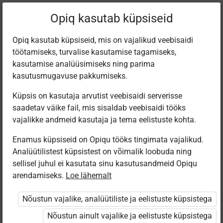
Praegune
Peatükk 5.7
Opiq kasutab küpsiseid
asukoht:
Inimeseõpetus 5. kl
Opiq kasutab küpsiseid, mis on vajalikud veebisaidi
töötamiseks, turvalise kasutamise tagamiseks,
kasutamise analüüsimiseks ning parima
kasutusmugavuse pakkumiseks.
Küpsis on kasutaja arvutist veebisaidi serverisse
Koduapteek
saadetav väike fail, mis sisaldab veebisaidi tööks
vajalikke andmeid kasutaja ja tema eelistuste kohta.
Enamus küpsiseid on Opiqu tööks tingimata vajalikud.
Ligipääs piiratud
Analüütilistest küpsistest on võimalik loobuda ning
sellisel juhul ei kasutata sinu kasutusandmeid Opiqu
Ligipääs õppesisule on piiratud. Sa ei ole Opiqusse
arendamiseks.
Loe lähemalt
sisse logitud.
Nõustun vajalike, analüütiliste ja eelistuste küpsistega
Selle õpiku kasutamiseks on vaja kehtivat paketi
Nõustun ainult vajalike ja eelistuste küpsistega
„Erakasutaja 2024/25”
,
„Erakasutaja 2026/27”
,