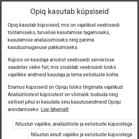
Praegune
Peatükk 2.2
Opiq kasutab küpsiseid
asukoht:
Eesti keel 7. kl
Opiq kasutab küpsiseid, mis on vajalikud veebisaidi
töötamiseks, turvalise kasutamise tagamiseks,
kasutamise analüüsimiseks ning parima
kasutusmugavuse pakkumiseks.
Küpsis on kasutaja arvutist veebisaidi serverisse
Jutustav tekst (2.1)
saadetav väike fail, mis sisaldab veebisaidi tööks
vajalikke andmeid kasutaja ja tema eelistuste kohta.
Enamus küpsiseid on Opiqu tööks tingimata vajalikud.
Ligipääs piiratud
Analüütilistest küpsistest on võimalik loobuda ning
sellisel juhul ei kasutata sinu kasutusandmeid Opiqu
arendamiseks.
Loe lähemalt
Ligipääs õppesisule on piiratud. Sa ei ole Opiqusse
sisse logitud.
Nõustun vajalike, analüütiliste ja eelistuste küpsistega
Nõustun ainult vajalike ja eelistuste küpsistega
Selle õpiku kasutamiseks on vaja kehtivat paketi