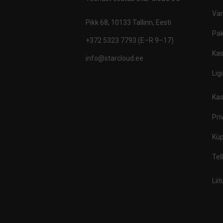
Va
Pikk 68, 10133 Tallinn, Eesti
Pak
+372 5323 7793 (E–R 9–17)
Kas
info@starcloud.ee
Lig
Kas
Pri
Küp
Tel
Lii