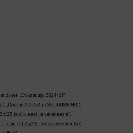
vat paketi
„Erakasutaja 2024/25”
,
5”
,
„Õpilane 2024/25 - SOODUSHIND!”
,
24/25 isiklik: eesti ja venekeelne”
,
,
„Õpilane 2025/26: eesti ja venekeelne”
,