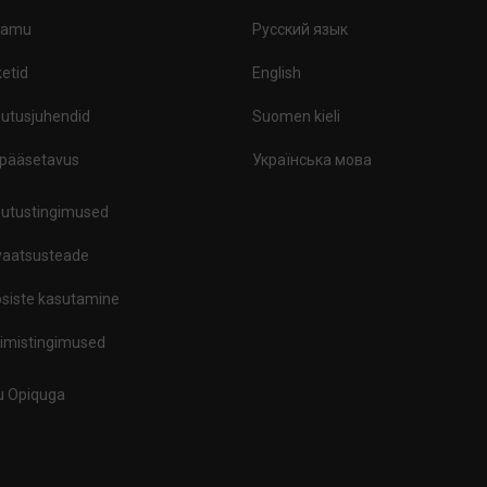
ramu
Русский язык
etid
English
utusjuhendid
Suomen kieli
ipääsetavus
Українська мова
utustingimused
vaatsusteade
siste kasutamine
limistingimused
tu Opiquga