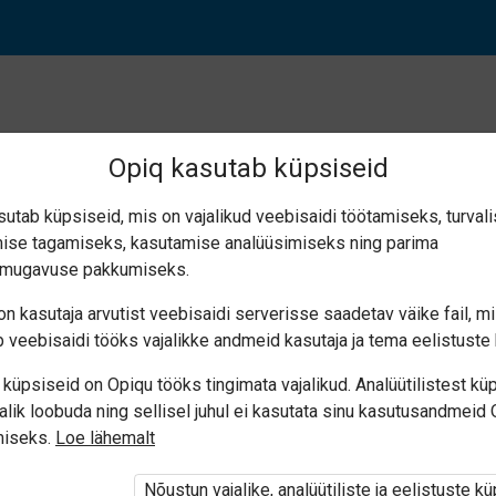
Opiq kasutab küpsiseid
sutab küpsiseid, mis on vajalikud veebisaidi töötamiseks, turval
ise tagamiseks, kasutamise analüüsimiseks ning parima
selle pöörded (2.4)
smugavuse pakkumiseks.
n kasutaja arvutist veebisaidi serverisse saadetav väike fail, m
 veebisaidi tööks vajalikke andmeid kasutaja ja tema eelistuste 
küpsiseid on Opiqu tööks tingimata vajalikud. Analüütilistest kü
alik loobuda ning sellisel juhul ei kasutata sinu kasutusandmeid
miseks.
Loe lähemalt
i ole Opiqusse sisse logitud.
Nõustun vajalike, analüütiliste ja eelistuste k