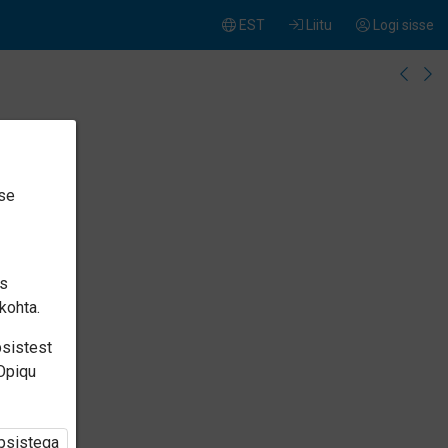
EST
Liitu
Logi sisse
ise
is
kohta.
psistest
 Opiqu
üpsistega