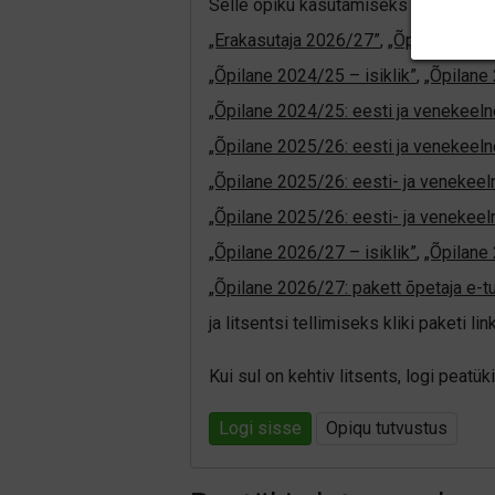
Selle õpiku kasutamiseks on vaja keh
„Erakasutaja 2026/27”
,
„Õpilane 202
„Õpilane 2024/25 – isiklik”
,
„Õpilane 
„Õpilane 2024/25: eesti ja venekeeln
„Õpilane 2025/26: eesti ja venekeeln
„Õpilane 2025/26: eesti- ja venekeelne
„Õpilane 2025/26: eesti- ja veneke
„Õpilane 2026/27 – isiklik”
,
„Õpilan
„Õpilane 2026/27: pakett õpetaja e-t
ja litsentsi tellimiseks kliki paketi link
Kui sul on kehtiv litsents, logi peat
Logi sisse
Opiqu tutvustus