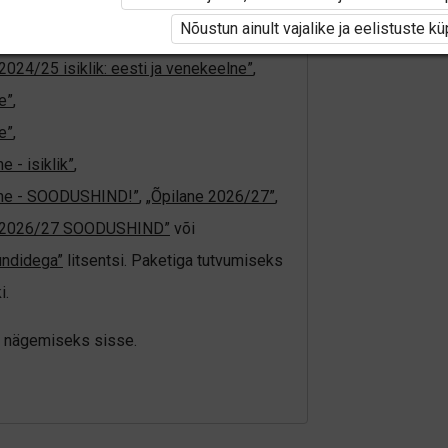
tivat paketi
„Erakasutaja 2024/25”
,
Nõustun ainult vajalike ja eelistuste k
4/25”
,
„Õpilane 2024/25 - SOODUSHIND!”
,
2024/25 isiklik: eesti ja venekeelne”
,
e”
,
e”
,
 - isiklik”
,
elne - SOODUSHIND!”
,
„Õpilane 2026/27”
,
e 2026/27 SOODUSHIND”
või
undidega”
litsentsi. Paketiga tutvumiseks
i.
üki nägemiseks sisse.