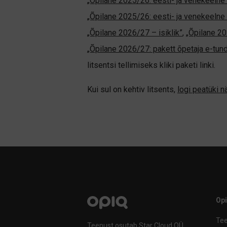
„Õpilane 2025/26: eesti- ja venekeelne -
„Õpilane 2025/26: eesti- ja venekeel
„Õpilane 2026/27 – isiklik”
,
„Õpilane 
„Õpilane 2026/27: pakett õpetaja e-tun
litsentsi tellimiseks kliki paketi linki.
Kui sul on kehtiv litsents,
logi peatüki 
Op
Tee
Teenust osutab Star Cloud OÜ