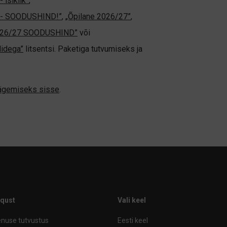
 isiklik”
,
ne - SOODUSHIND!”
,
„Õpilane 2026/27”
,
2026/27 SOODUSHIND”
või
didega”
litsentsi. Paketiga tutvumiseks ja
nägemiseks sisse
.
iqust
Vali keel
nuse tutvustus
Eesti keel