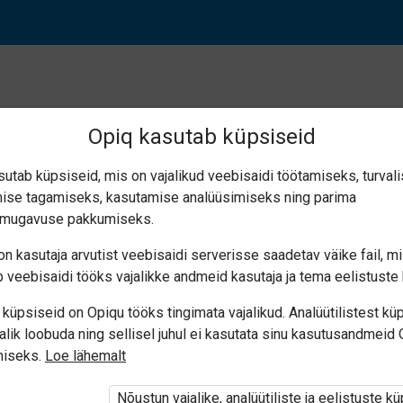
Opiq kasutab küpsiseid
sutab küpsiseid, mis on vajalikud veebisaidi töötamiseks, turval
ise tagamiseks, kasutamise analüüsimiseks ning parima
stamise viisid (6.4)
smugavuse pakkumiseks.
n kasutaja arvutist veebisaidi serverisse saadetav väike fail, m
 veebisaidi tööks vajalikke andmeid kasutaja ja tema eelistuste 
küpsiseid on Opiqu tööks tingimata vajalikud. Analüütilistest kü
alik loobuda ning sellisel juhul ei kasutata sinu kasutusandmeid
miseks.
Loe lähemalt
i ole Opiqusse sisse logitud.
Nõustun vajalike, analüütiliste ja eelistuste k