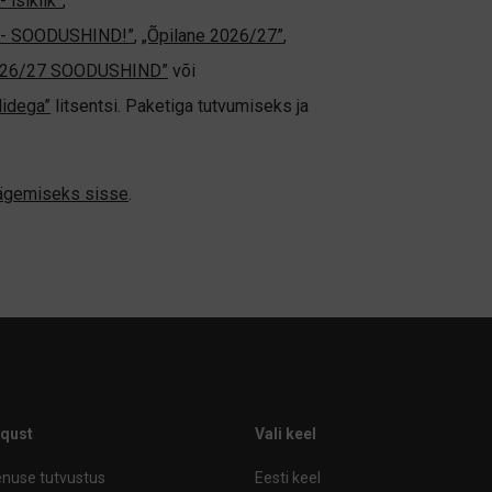
 isiklik”
,
ne - SOODUSHIND!”
,
„Õpilane 2026/27”
,
2026/27 SOODUSHIND”
või
didega”
litsentsi. Paketiga tutvumiseks ja
nägemiseks sisse
.
iqust
Vali keel
nuse tutvustus
Eesti keel