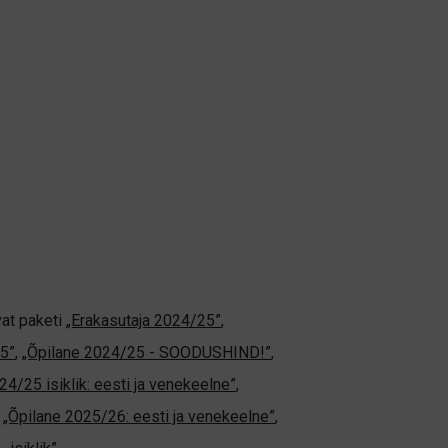
vat paketi
„Erakasutaja 2024/25”
,
5”
,
„Õpilane 2024/25 - SOODUSHIND!”
,
24/25 isiklik: eesti ja venekeelne”
,
,
„Õpilane 2025/26: eesti ja venekeelne”
,