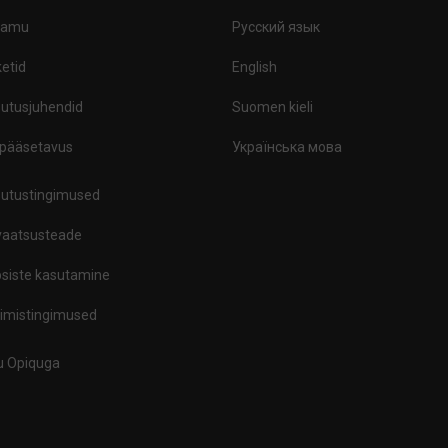
ramu
Русский язык
etid
English
utusjuhendid
Suomen kieli
ipääsetavus
Українська мова
utustingimused
vaatsusteade
siste kasutamine
limistingimused
tu Opiquga