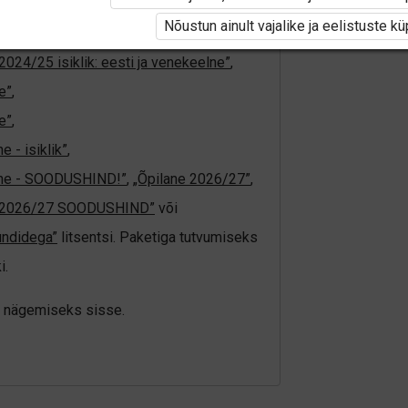
tivat paketi
„Erakasutaja 2024/25”
,
Nõustun ainult vajalike ja eelistuste k
4/25”
,
„Õpilane 2024/25 - SOODUSHIND!”
,
2024/25 isiklik: eesti ja venekeelne”
,
e”
,
e”
,
 - isiklik”
,
elne - SOODUSHIND!”
,
„Õpilane 2026/27”
,
e 2026/27 SOODUSHIND”
või
undidega”
litsentsi. Paketiga tutvumiseks
i.
üki nägemiseks sisse.