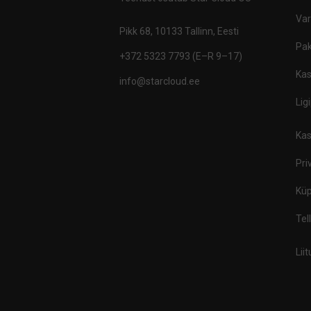
Va
Pikk 68, 10133 Tallinn, Eesti
Pak
+372 5323 7793 (E–R 9–17)
Kas
info@starcloud.ee
Lig
Kas
Pri
Küp
Tel
Lii