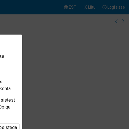
EST
Liitu
Logi sisse
ise
is
kohta.
psistest
 Opiqu
üpsistega