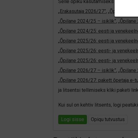
Selle õpiku kasutamiseks on vaja keh
„Erakasutaja 2026/27”
,
„Õpilane 202
„Õpilane 2024/25 – isiklik”
,
„Õpilane 
„Õpilane 2024/25: eesti ja venekeeln
„Õpilane 2025/26: eesti ja venekeeln
„Õpilane 2025/26: eesti- ja venekeelne
„Õpilane 2025/26: eesti- ja veneke
„Õpilane 2026/27 – isiklik”
,
„Õpilan
„Õpilane 2026/27: pakett õpetaja e-t
ja litsentsi tellimiseks kliki paketi link
Kui sul on kehtiv litsents, logi peat
Logi sisse
Opiqu tutvustus