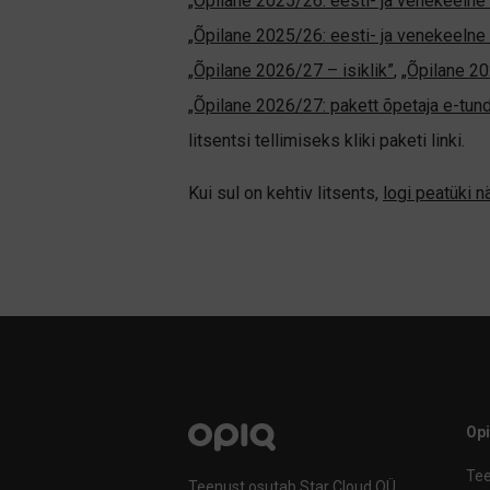
„Õpilane 2025/26: eesti- ja venekeelne -
„Õpilane 2025/26: eesti- ja venekeel
„Õpilane 2026/27 – isiklik”
,
„Õpilane 
„Õpilane 2026/27: pakett õpetaja e-tun
litsentsi tellimiseks kliki paketi linki.
Kui sul on kehtiv litsents,
logi peatüki 
Op
Tee
Teenust osutab Star Cloud OÜ