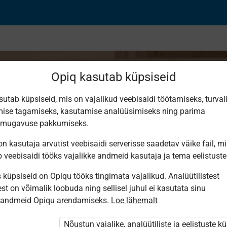
Opiq kasutab küpsiseid
sutab küpsiseid, mis on vajalikud veebisaidi töötamiseks, turval
ise tagamiseks, kasutamise analüüsimiseks ning parima
odaniku­ühiskond
smugavuse pakkumiseks.
n kasutaja arvutist veebisaidi serverisse saadetav väike fail, m
b veebisaidi tööks vajalikke andmeid kasutaja ja tema eelistuste
küpsiseid on Opiqu tööks tingimata vajalikud. Analüütilistest
st on võimalik loobuda ning sellisel juhul ei kasutata sinu
sandmeid Opiqu arendamiseks.
Loe lähemalt
i ole Opiqusse sisse logitud.
htivat paketi
„Erakasutaja 2024/25”
,
Nõustun vajalike, analüütiliste ja eelistuste k