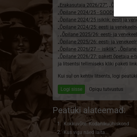
„Erakasutaja 2026/27”
,
„Õpilane 20
„Õpilane 2024/25 - SOODUSHIND!”
,
„Õpilane 2024/25 isiklik: eesti ja ve
„Õpilane 2024/25: eesti ja venekeeln
,
„Õpilane 2025/26: eesti- ja venekeeln
„Õpilane 2025/26: eesti- ja venekee
„Õpilane 2026/27 – isiklik”
,
„Õpilan
„Õpilane 2026/27: pakett õpetaja e-
ja litsentsi tellimiseks kliki paketi link
Kui sul on kehtiv litsents, logi peatü
Logi sisse
Opiqu tutvustus
Peatüki alateemad:
Kokkuvõte. Kodaniku­ühiskond
Kus viga näed laita...