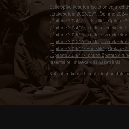
Selle õpiku kasutamiseks on vaja kehti
„Erakasutaja 2026/27”
,
„Õpilane 2024/
„Õpilane 2024/25 – isiklik”
,
„Õpilane 20
„Õpilane 2024/25: eesti ja venekeelne”
„Õpilane 2025/26: eesti- ja venekeelne - 
„Õpilane 2025/26: eesti- ja venekeeln
„Õpilane 2026/27 – isiklik”
,
„Õpilane 
„Õpilane 2026/27: pakett õpetaja e-tun
litsentsi tellimiseks kliki paketi linki.
Kui sul on kehtiv litsents,
logi peatüki 