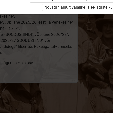
24/25”
,
Nõustun ainult vajalike ja eelistuste k
„Õpilane 2024/25 – isiklik”
,
nekeelne”
,
e”
,
„Õpilane 2025/26: eesti ja venekeelne”
e - isiklik”
,
lne - SOODUSHIND!”
,
„Õpilane 2026/27”
,
e 2026/27 SOODUSHIND”
või
tundidega”
litsentsi. Paketiga tutvumiseks
i.
ki nägemiseks sisse.