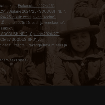
vat paketi
„Erakasutaja 2024/25”
,
25”
,
„Õpilane 2024/25 - SOODUSHIND!”
,
24/25 isiklik: eesti ja venekeelne”
,
,
„Õpilane 2025/26: eesti ja venekeelne”
,
isiklik”
,
e - SOODUSHIND!”
,
„Õpilane 2026/27”
,
2026/27 SOODUSHIND”
või
didega”
litsentsi. Paketiga tutvumiseks ja
nägemiseks sisse
.