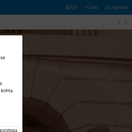
EST
Liitu
Logi sisse
ise
is
 kohta.
üpsistega