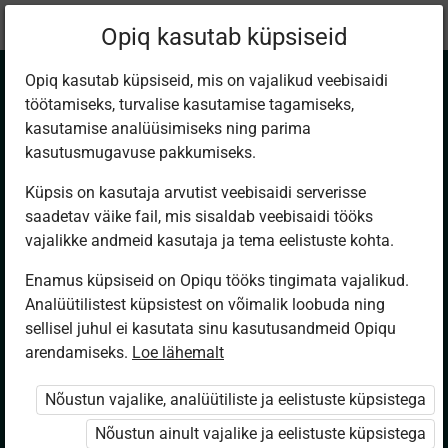
Praegune
Peatükk 1.1
Opiq kasutab küpsiseid
asukoht:
Kirjandus 5. kl
Opiq kasutab küpsiseid, mis on vajalikud veebisaidi
töötamiseks, turvalise kasutamise tagamiseks,
kasutamise analüüsimiseks ning parima
kasutusmugavuse pakkumiseks.
Küpsis on kasutaja arvutist veebisaidi serverisse
Looduse roheline
saadetav väike fail, mis sisaldab veebisaidi tööks
vajalikke andmeid kasutaja ja tema eelistuste kohta.
maa
Enamus küpsiseid on Opiqu tööks tingimata vajalikud.
Analüütilistest küpsistest on võimalik loobuda ning
sellisel juhul ei kasutata sinu kasutusandmeid Opiqu
arendamiseks.
Loe lähemalt
Seotud sisu
Muud tegevused
Nõustun vajalike, analüütiliste ja eelistuste küpsistega
Nõustun ainult vajalike ja eelistuste küpsistega