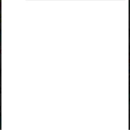
Koolibri
Kuulub paketti
Erakasutaja 2024/25
,
Erakasutaja 2026/27
,
Õpilane 2024/25
,
Õpilane 2024/25 - SOODUSHIND!
,
Õpilane 2024/25 – isiklik
,
Õpilane 2024/25 isiklik: eesti ja
venekeelne
,
Õpilane 2024/25: eesti ja venekeelne
,
Õpilane 2025/26: eesti ja venekeelne
,
Õpilane 2025/26: eesti- ja venekeelne -
isiklik
,
Õpilane 2025/26: eesti- ja venekeelne -
SOODUSHIND!
,
Õpilane 2026/27
,
Õpilane 2026/27 – isiklik
,
Õpilane 2026/27 SOODUSHIND
,
Õpilane 2026/27: pakett õpetaja e-
tundidega
Sisukord
Kirjeldus