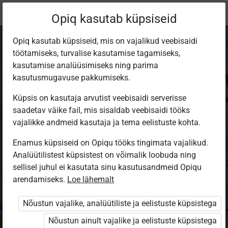
Praegune
Õppekomplekt
Opiq kasutab küpsiseid
asukoht:
Kirjandus 5. kl
Opiq kasutab küpsiseid, mis on vajalikud veebisaidi
töötamiseks, turvalise kasutamise tagamiseks,
kasutamise analüüsimiseks ning parima
kasutusmugavuse pakkumiseks.
Küpsis on kasutaja arvutist veebisaidi serverisse
ILMAST ILMA 1
saadetav väike fail, mis sisaldab veebisaidi tööks
vajalikke andmeid kasutaja ja tema eelistuste kohta.
5. klassi kirjandus
Enamus küpsiseid on Opiqu tööks tingimata vajalikud.
Analüütilistest küpsistest on võimalik loobuda ning
Autorid
sellisel juhul ei kasutata sinu kasutusandmeid Opiqu
Kätlin Kaldmaa, Anni Kalm
arendamiseks.
Loe lähemalt
Ülesandekogu autorid
Nõustun vajalike, analüütiliste ja eelistuste küpsistega
Kätlin Kaldmaa, Anni Kalm
Nõustun ainult vajalike ja eelistuste küpsistega
Väljaandja