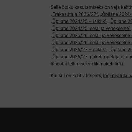
Selle õpiku kasutamiseks on vaja kehti
„Erakasutaja 2026/27”
,
„Õpilane 2024/
„Õpilane 2024/25 – isiklik”
,
„Õpilane 20
„Õpilane 2024/25: eesti ja venekeelne”
„Õpilane 2025/26: eesti- ja venekeelne - 
„Õpilane 2025/26: eesti- ja venekeeln
„Õpilane 2026/27 – isiklik”
,
„Õpilane 
„Õpilane 2026/27: pakett õpetaja e-tun
litsentsi tellimiseks kliki paketi linki.
Kui sul on kehtiv litsents,
logi peatüki 