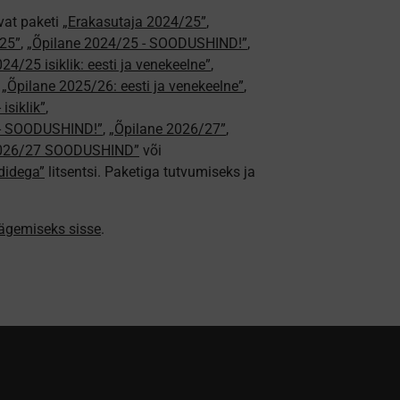
vat paketi
„Erakasutaja 2024/25”
,
25”
,
„Õpilane 2024/25 - SOODUSHIND!”
,
24/25 isiklik: eesti ja venekeelne”
,
,
„Õpilane 2025/26: eesti ja venekeelne”
,
isiklik”
,
e - SOODUSHIND!”
,
„Õpilane 2026/27”
,
2026/27 SOODUSHIND”
või
didega”
litsentsi. Paketiga tutvumiseks ja
nägemiseks sisse
.