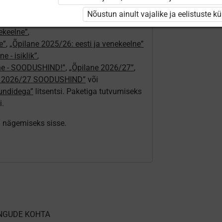
24/25”
,
Nõustun ainult vajalike ja eelistuste k
„Õpilane 2024/25 – isiklik”
,
nekeelne”
,
e”
,
„Õpilane 2025/26: eesti ja venekeelne”
e - isiklik”
,
lne - SOODUSHIND!”
,
„Õpilane 2026/27”
,
e 2026/27 SOODUSHIND”
või
tundidega”
litsentsi. Paketiga tutvumiseks
i.
ki nägemiseks sisse.
NGUDE KOHTA