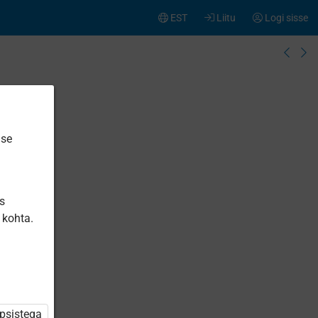
EST
Liitu
Logi sisse
ise
is
 kohta.
üpsistega