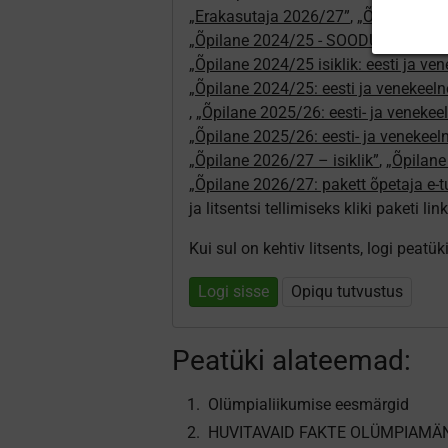
„Erakasutaja 2026/27”
,
„Õpilane 20
„Õpilane 2024/25 - SOODUSHIND!”
,
„Õpilane 2024/25 isiklik: eesti ja ve
„Õpilane 2024/25: eesti ja venekeeln
,
„Õpilane 2025/26: eesti- ja venekeeln
„Õpilane 2025/26: eesti- ja venekee
„Õpilane 2026/27 – isiklik”
,
„Õpilan
„Õpilane 2026/27: pakett õpetaja e-
ja litsentsi tellimiseks kliki paketi link
Kui sul on kehtiv litsents, logi peatü
Logi sisse
Opiqu tutvustus
Peatüki alateemad:
Olümpialiikumise eesmärgid
HUVITAVAID FAKTE OLÜMPIAMÄ