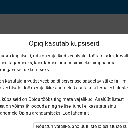
Opiq kasutab küpsiseid
sutab küpsiseid, mis on vajalikud veebisaidi töötamiseks, turval
ise tagamiseks, kasutamise analüüsimiseks ning parima
umise eesmärgid
smugavuse pakkumiseks.
n kasutaja arvutist veebisaidi serverisse saadetav väike fail, m
b veebisaidi tööks vajalikke andmeid kasutaja ja tema eelistuste
küpsiseid on Opiqu tööks tingimata vajalikud. Analüütilistest
st on võimalik loobuda ning sellisel juhul ei kasutata sinu
sandmeid Opiqu arendamiseks.
Loe lähemalt
i ole Opiqusse sisse logitud.
htivat paketi
„Erakasutaja 2024/25”
,
Nõustun vajalike, analüütiliste ja eelistuste k