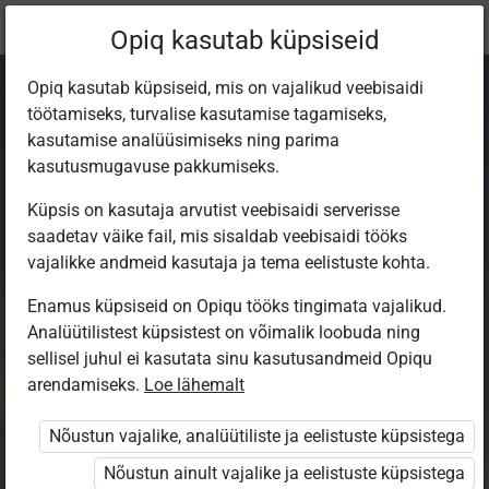
Praegune
Peatükk 13.3
Opiq kasutab küpsiseid
asukoht:
Eesti keel 3. kl
Opiq kasutab küpsiseid, mis on vajalikud veebisaidi
töötamiseks, turvalise kasutamise tagamiseks,
kasutamise analüüsimiseks ning parima
kasutusmugavuse pakkumiseks.
Küpsis on kasutaja arvutist veebisaidi serverisse
Kirjeldamine
saadetav väike fail, mis sisaldab veebisaidi tööks
vajalikke andmeid kasutaja ja tema eelistuste kohta.
Enamus küpsiseid on Opiqu tööks tingimata vajalikud.
Ligipääs piiratud
Analüütilistest küpsistest on võimalik loobuda ning
sellisel juhul ei kasutata sinu kasutusandmeid Opiqu
Ligipääs õppesisule on piiratud. Sa ei ole Opiqusse
arendamiseks.
Loe lähemalt
sisse logitud.
Nõustun vajalike, analüütiliste ja eelistuste küpsistega
Selle õpiku kasutamiseks on vaja kehtivat paketi
Nõustun ainult vajalike ja eelistuste küpsistega
„Algklassi ja eelkooli pakett erakasutajale”
,