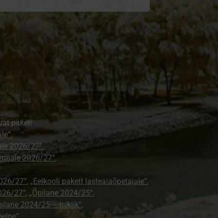
vat paketi
ale”
,
jale 2026/27”
,
petajale 2026/27”
,
2026/27”
,
„Eelkooli pakett lasteaiaõpetajale”
,
026/27”
,
„Õpilane 2024/25”
,
ilane 2024/25 – isiklik”
,
eelne”
,