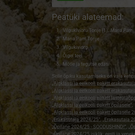
Peatüki alateemad:
Vilgukivioru Tonje (1).
Maria Parr
Maria Parri Tonje
Vilgukiviorg
Õigel teel
Mõtle ja tegutse edasi
Selle õpiku kasutamiseks on vaja kehti
„Algklassi ja eelkooli pakett erakasutaj
„Algklassi ja eelkooli pakett erakasuta
„Algklassi ja eelkooli pakett lasteaiaõ
„Algklassi ja eelkooli pakett õpilasele”
,
„Algklassi ja eelkooli pakett õpilasele 
„Erakasutaja 2024/25”
,
„Erakasutaja 2
„Õpilane 2024/25 - SOODUSHIND!”
,
„Õp
„Õpilane 2024/25 isiklik: eesti ja venek