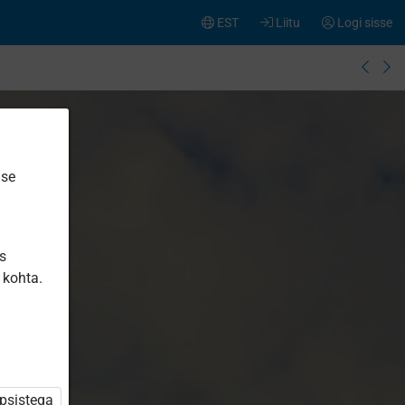
EST
Liitu
Logi sisse
ise
is
 kohta.
üpsistega