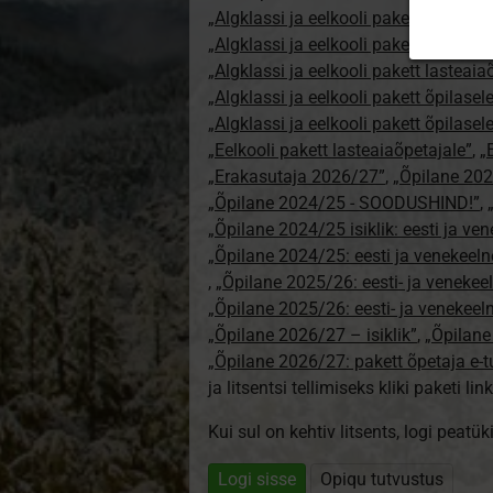
„Algklassi ja eelkooli pakett erakasut
„Algklassi ja eelkooli pakett erakasu
„Algklassi ja eelkooli pakett lasteai
„Algklassi ja eelkooli pakett õpilasel
„Algklassi ja eelkooli pakett õpilase
„Eelkooli pakett lasteaiaõpetajale”
,
„
„Erakasutaja 2026/27”
,
„Õpilane 20
„Õpilane 2024/25 - SOODUSHIND!”
,
„Õpilane 2024/25 isiklik: eesti ja ve
„Õpilane 2024/25: eesti ja venekeeln
,
„Õpilane 2025/26: eesti- ja venekeeln
„Õpilane 2025/26: eesti- ja venekee
„Õpilane 2026/27 – isiklik”
,
„Õpilan
„Õpilane 2026/27: pakett õpetaja e-
ja litsentsi tellimiseks kliki paketi link
Kui sul on kehtiv litsents, logi peatü
Logi sisse
Opiqu tutvustus