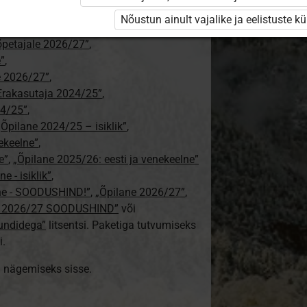
ajale”
,
Nõustun ainult vajalike ja eelistuste k
tajale 2026/27”
,
aõpetajale 2026/27”
,
e”
,
le 2026/27”
,
Erakasutaja 2024/25”
,
24/25”
,
„Õpilane 2024/25 – isiklik”
,
nekeelne”
,
e”
,
„Õpilane 2025/26: eesti ja venekeelne”
e - isiklik”
,
lne - SOODUSHIND!”
,
„Õpilane 2026/27”
,
e 2026/27 SOODUSHIND”
või
tundidega”
litsentsi. Paketiga tutvumiseks
i.
ki nägemiseks sisse.