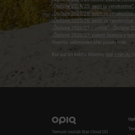
„Õpilane 2024/25: eesti ja venekeelne”
„Õpilane 2025/26: eesti- ja venekeelne - 
„Õpilane 2025/26: eesti- ja venekeeln
„Õpilane 2026/27 – isiklik”
,
„Õpilane 
„Õpilane 2026/27: pakett õpetaja e-tun
litsentsi tellimiseks kliki paketi linki.
Kui sul on kehtiv litsents,
logi peatüki 
Opi
Tee
Teenust osutab Star Cloud OÜ