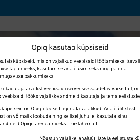
Opiq kasutab küpsiseid
sutab küpsiseid, mis on vajalikud veebisaidi töötamiseks, turval
ise tagamiseks, kasutamise analüüsimiseks ning parima
Tonje (1).
smugavuse pakkumiseks.
Maria Parr
n kasutaja arvutist veebisaidi serverisse saadetav väike fail, m
b veebisaidi tööks vajalikke andmeid kasutaja ja tema eelistuste
küpsiseid on Opiqu tööks tingimata vajalikud. Analüütilistest
st on võimalik loobuda ning sellisel juhul ei kasutata sinu
sandmeid Opiqu arendamiseks.
Loe lähemalt
i ole Opiqusse sisse logitud.
tivat paketi
Nõustun vajalike, analüütiliste ja eelistuste k