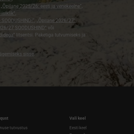
,
„Õpilane 2025/26: eesti ja venekeelne”
,
isiklik”
,
e - SOODUSHIND!”
,
„Õpilane 2026/27”
,
2026/27 SOODUSHIND”
või
didega”
litsentsi. Paketiga tutvumiseks ja
nägemiseks sisse
.
qust
Vali keel
nuse tutvustus
Eesti keel