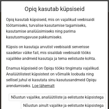
Praegune
Peatükk 22.3
Opiq kasutab küpsiseid
asukoht:
Eesti keel 3. kl
Opiq kasutab küpsiseid, mis on vajalikud veebisaidi
töötamiseks, turvalise kasutamise tagamiseks,
kasutamise analüüsimiseks ning parima
kasutusmugavuse pakkumiseks.
Küpsis on kasutaja arvutist veebisaidi serverisse
Suluta
saadetav väike fail, mis sisaldab veebisaidi tööks
vajalikke andmeid kasutaja ja tema eelistuste kohta.
kaashäälikute
Enamus küpsiseid on Opiqu tööks tingimata vajalikud.
Analüütilistest küpsistest on võimalik loobuda ning
pikkus (
l
,
m
,
n
,
r
,
s
)
sellisel juhul ei kasutata sinu kasutusandmeid Opiqu
arendamiseks.
Loe lähemalt
Nõustun vajalike, analüütiliste ja eelistuste küpsistega
Ligipääs piiratud
Nõustun ainult vajalike ja eelistuste küpsistega