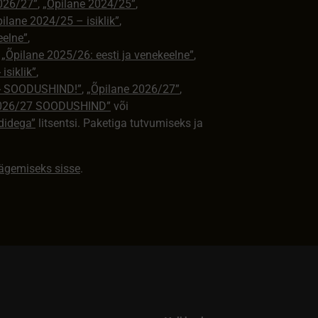
026/27”
,
„Õpilane 2024/25”
,
ilane 2024/25 – isiklik”
,
eelne”
,
,
„Õpilane 2025/26: eesti ja venekeelne”
,
isiklik”
,
e - SOODUSHIND!”
,
„Õpilane 2026/27”
,
2026/27 SOODUSHIND”
või
didega”
litsentsi. Paketiga tutvumiseks ja
nägemiseks sisse
.