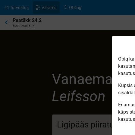
Tutvustus
Varamu
Otsing
Praegune
Peatükk 24.2
asukoht:
Eesti keel 3. kl
Opiq ka
kasutam
Vanaema Hul
kasutu
Küpsis o
Leifsson
sisalda
Enamus 
küpsiste
kasutu
Ligipääs piiratud