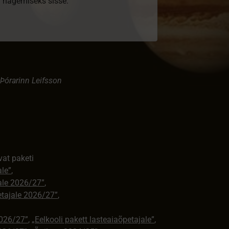
ki nägemiseks sisse.
Þórarinn Leifsson
vat paketi
ale”
,
jale 2026/27”
,
petajale 2026/27”
,
2026/27”
,
„Eelkooli pakett lasteaiaõpetajale”
,