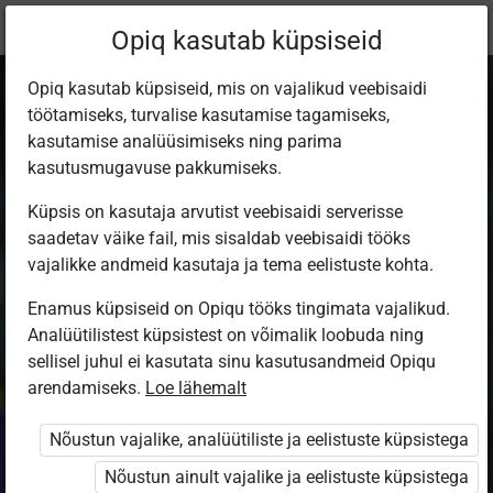
Praegune
Peatükk 2.5
Opiq kasutab küpsiseid
asukoht:
Природоведение 6 кл.
Opiq kasutab küpsiseid, mis on vajalikud veebisaidi
töötamiseks, turvalise kasutamise tagamiseks,
kasutamise analüüsimiseks ning parima
kasutusmugavuse pakkumiseks.
Küpsis on kasutaja arvutist veebisaidi serverisse
Обитатели почвы
saadetav väike fail, mis sisaldab veebisaidi tööks
vajalikke andmeid kasutaja ja tema eelistuste kohta.
зимой
Enamus küpsiseid on Opiqu tööks tingimata vajalikud.
Analüütilistest küpsistest on võimalik loobuda ning
sellisel juhul ei kasutata sinu kasutusandmeid Opiqu
arendamiseks.
Loe lähemalt
Ligipääs piiratud
Nõustun vajalike, analüütiliste ja eelistuste küpsistega
Ligipääs õppesisule on piiratud. Sa ei ole Opiqusse
sisse logitud.
Nõustun ainult vajalike ja eelistuste küpsistega