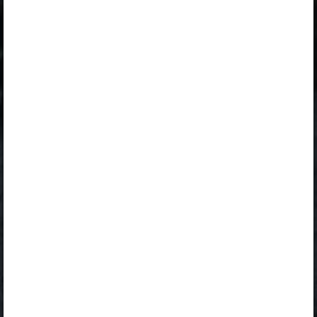
Peatüki alateemad:
Обитатели почвы зимой
Большинство почвенных организмов
зимой отдыхают
Однолетние и многолетние растения
Я знаю, что…
Selle õpiku kasutamiseks on vaja kehtivat paketi
„Erakasutaja 2024/25”
,
„Erakasutaja 2026/27”
,
„Õpilane 2024/25 isiklik: eesti ja venekeelne”
,
„Õpilane 2024/25: eesti ja venekeelne”
,
„Õpilane 2025/26: eesti ja venekeelne”
,
„Õpilane 2025/26: eesti- ja venekeelne - isiklik”
,
„Õpilane 2025/26: eesti- ja venekeelne - SOODUSHIND!”
,
„Õpilane 2026/27”
,
„Õpilane 2026/27 – isiklik”
,
„Õpilane 2026/27 SOODUSHIND”
või
„Õpilane 2026/27: pakett õpetaja e-tundidega”
litsentsi.