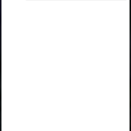
Selle õpiku kasutamiseks on vaja kehtivat paketi
„Erakasutaja 2024/25”
,
„Erakasutaja 2026/27”
,
„Õpilane 2024/25 isiklik: eesti ja venekeelne”
,
„Õpilane 2024/25: eesti ja venekeelne”
,
„Õpilane 2025/26: eesti ja venekeelne”
,
„Õpilane 2025/26: eesti- ja venekeelne - isiklik”
,
„Õpilane 2025/26: eesti- ja venekeelne -
SOODUSHIND!”
,
„Õpilane 2026/27”
,
„Õpilane 2026/27 – isiklik”
,
„Õpilane 2026/27 SOODUSHIND”
või
„Õpilane 2026/27: pakett õpetaja e-tundidega”
litsentsi. Paketiga tutvumiseks ja litsentsi tellimiseks
kliki paketi linki.
Kui sul on kehtiv litsents, logi peatüki nägemiseks
sisse.
Logi sisse
Opiqu tutvustus