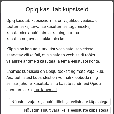
Praegune
Peatükk 5.3
Opiq kasutab küpsiseid
asukoht:
Химия 9
Opiq kasutab küpsiseid, mis on vajalikud veebisaidi
töötamiseks, turvalise kasutamise tagamiseks,
kasutamise analüüsimiseks ning parima
kasutusmugavuse pakkumiseks.
Küpsis on kasutaja arvutist veebisaidi serverisse
Углерод в виде
saadetav väike fail, mis sisaldab veebisaidi tööks
vajalikke andmeid kasutaja ja tema eelistuste kohta.
простого
Enamus küpsiseid on Opiqu tööks tingimata vajalikud.
Analüütilistest küpsistest on võimalik loobuda ning
вещества
sellisel juhul ei kasutata sinu kasutusandmeid Opiqu
arendamiseks.
Loe lähemalt
Nõustun vajalike, analüütiliste ja eelistuste küpsistega
Ligipääs piiratud
Nõustun ainult vajalike ja eelistuste küpsistega