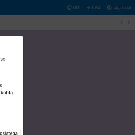
EST
Liitu
Logi sisse
ise
is
 kohta.
üpsistega