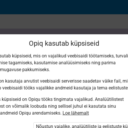
Opiq kasutab küpsiseid
sutab küpsiseid, mis on vajalikud veebisaidi töötamiseks, turval
ise tagamiseks, kasutamise analüüsimiseks ning parima
ерода
smugavuse pakkumiseks.
n kasutaja arvutist veebisaidi serverisse saadetav väike fail, m
b veebisaidi tööks vajalikke andmeid kasutaja ja tema eelistuste
küpsiseid on Opiqu tööks tingimata vajalikud. Analüütilistest
st on võimalik loobuda ning sellisel juhul ei kasutata sinu
sandmeid Opiqu arendamiseks.
Loe lähemalt
i ole Opiqusse sisse logitud.
htivat paketi
„Erakasutaja 2024/25”
,
Nõustun vajalike, analüütiliste ja eelistuste k