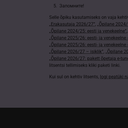
Запомните!
Selle õpiku kasutamiseks on vaja kehti
„Erakasutaja 2026/27”
,
„Õpilane 2024/2
„Õpilane 2024/25: eesti ja venekeelne”
„Õpilane 2025/26: eesti- ja venekeelne - 
„Õpilane 2025/26: eesti- ja venekeeln
„Õpilane 2026/27 – isiklik”
,
„Õpilane 
„Õpilane 2026/27: pakett õpetaja e-tun
litsentsi tellimiseks kliki paketi linki.
Kui sul on kehtiv litsents,
logi peatüki 