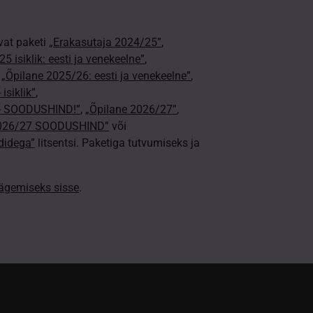
vat paketi
„Erakasutaja 2024/25”
,
5 isiklik: eesti ja venekeelne”
,
,
„Õpilane 2025/26: eesti ja venekeelne”
,
isiklik”
,
e - SOODUSHIND!”
,
„Õpilane 2026/27”
,
2026/27 SOODUSHIND”
või
didega”
litsentsi. Paketiga tutvumiseks ja
nägemiseks sisse
.