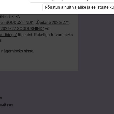
/25 isiklik: eesti ja venekeelne”
,
Nõustun ainult vajalike ja eelistuste k
e”
,
„Õpilane 2025/26: eesti ja venekeelne”
e - isiklik”
,
lne - SOODUSHIND!”
,
„Õpilane 2026/27”
,
e 2026/27 SOODUSHIND”
või
tundidega”
litsentsi. Paketiga tutvumiseks
i.
ki nägemiseks sisse.
з
лый газ