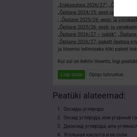
„Erakasutaja 2026/27”
,
„Õpilane 2024
„Õpilane 2024/25: eesti ja venekeeln
,
„Õpilane 2025/26: eesti- ja venekeeln
„Õpilane 2025/26: eesti- ja venekee
„Õpilane 2026/27 – isiklik”
,
„Õpilan
„Õpilane 2026/27: pakett õpetaja e-
ja litsentsi tellimiseks kliki paketi link
Kui sul on kehtiv litsents, logi peatü
Logi sisse
Opiqu tutvustus
Peatüki alateemad:
Оксиды углерода
Оксид углерода, или угарный га
Диоксид углерода, или углекис
Угольная кислота и ее соли