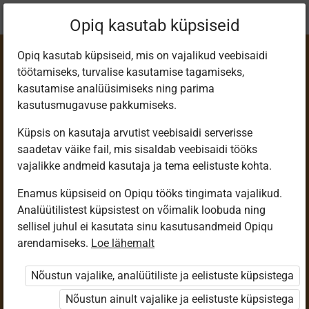
Praegune
Peatükk 8.3
Opiq kasutab küpsiseid
asukoht:
Человеко­ведение для 8 класса
Opiq kasutab küpsiseid, mis on vajalikud veebisaidi
töötamiseks, turvalise kasutamise tagamiseks,
kasutamise analüüsimiseks ning parima
kasutusmugavuse pakkumiseks.
Küpsis on kasutaja arvutist veebisaidi serverisse
Счастливого пути!
saadetav väike fail, mis sisaldab veebisaidi tööks
vajalikke andmeid kasutaja ja tema eelistuste kohta.
Enamus küpsiseid on Opiqu tööks tingimata vajalikud.
Ligipääs piiratud
Analüütilistest küpsistest on võimalik loobuda ning
sellisel juhul ei kasutata sinu kasutusandmeid Opiqu
Ligipääs õppesisule on piiratud. Sa ei ole Opiqusse
arendamiseks.
Loe lähemalt
sisse logitud.
Nõustun vajalike, analüütiliste ja eelistuste küpsistega
Selle õpiku kasutamiseks on vaja kehtivat paketi
Nõustun ainult vajalike ja eelistuste küpsistega
„Erakasutaja 2024/25”
,
„Erakasutaja 2026/27”
,