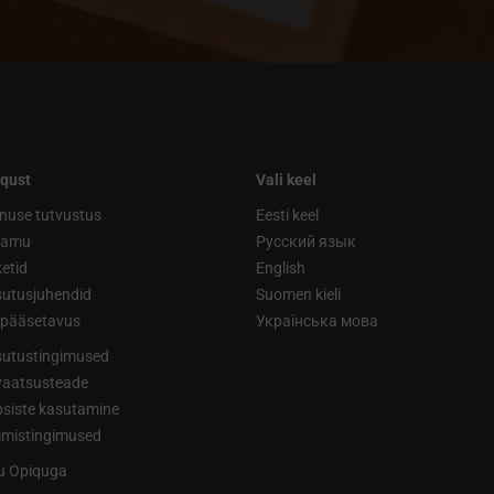
qust
Vali keel
nuse tutvustus
Eesti keel
ramu
Русский язык
etid
English
utusjuhendid
Suomen kieli
ipääsetavus
Українська мова
utustingimused
vaatsusteade
siste kasutamine
limistingimused
tu Opiquga