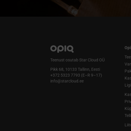
Opi
Tee
Teenust osutab Star Cloud OÜ
Va
Pikk 68, 10133 Tallinn, Eesti
Pak
+372 5323 7793 (E–R 9–17)
Kas
info@starcloud.ee
Lig
Kas
Pri
Küp
Tel
Lii