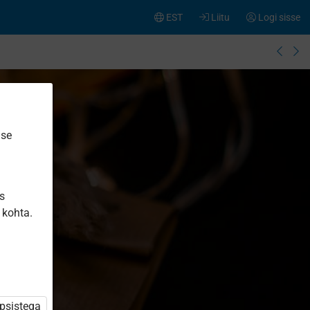
EST
Liitu
Logi sisse
ise
is
 kohta.
üpsistega