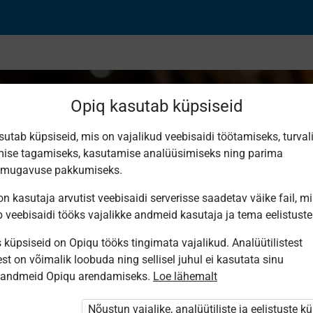
Opiq kasutab küpsiseid
sutab küpsiseid, mis on vajalikud veebisaidi töötamiseks, turval
ise tagamiseks, kasutamise analüüsimiseks ning parima
an
smugavuse pakkumiseks.
n kasutaja arvutist veebisaidi serverisse saadetav väike fail, m
b veebisaidi tööks vajalikke andmeid kasutaja ja tema eelistuste
küpsiseid on Opiqu tööks tingimata vajalikud. Analüütilistest
st on võimalik loobuda ning sellisel juhul ei kasutata sinu
sandmeid Opiqu arendamiseks.
Loe lähemalt
i ole Opiqusse sisse logitud.
tivat paketi
Nõustun vajalike, analüütiliste ja eelistuste k