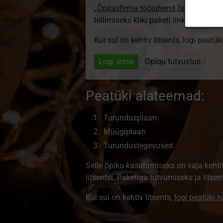
„Õpilasfirma tööjuhend õpilasele”
lit
tellimiseks kliki paketi linki.
Kui sul on kehtiv litsents, logi peatü
Logi sisse
Opiqu tutvustus
Peatüki alateemad:
Turundusplaan
Müügiplaan
Turundustegevused
Selle õpiku kasutamiseks on vaja kehti
litsentsi. Paketiga tutvumiseks ja litsents
Kui sul on kehtiv litsents,
logi peatüki 