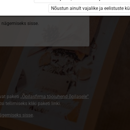
sentsi. Paketiga tutvumiseks ja litsentsi
Nõustun ainult vajalike ja eelistuste k
ki nägemiseks sisse.
vat paketi
„Õpilasfirma tööjuhend õpilasele”
i tellimiseks kliki paketi linki.
nägemiseks sisse
.