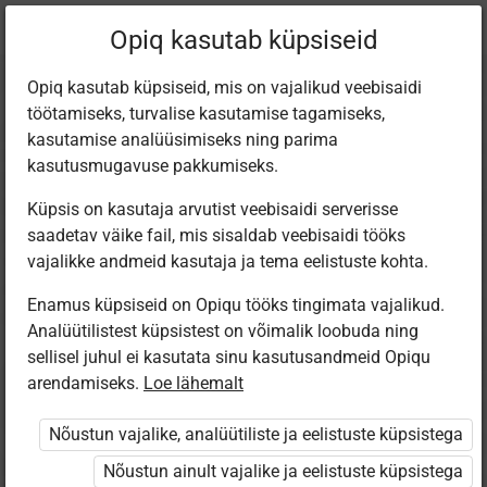
Praegune
Peatükk 7.8
Opiq kasutab küpsiseid
asukoht:
TEELE 6. kl
Opiq kasutab küpsiseid, mis on vajalikud veebisaidi
töötamiseks, turvalise kasutamise tagamiseks,
kasutamise analüüsimiseks ning parima
kasutusmugavuse pakkumiseks.
Küpsis on kasutaja arvutist veebisaidi serverisse
Eestis on tore
saadetav väike fail, mis sisaldab veebisaidi tööks
vajalikke andmeid kasutaja ja tema eelistuste kohta.
reisida
Enamus küpsiseid on Opiqu tööks tingimata vajalikud.
Analüütilistest küpsistest on võimalik loobuda ning
sellisel juhul ei kasutata sinu kasutusandmeid Opiqu
arendamiseks.
Loe lähemalt
Ligipääs piiratud
Nõustun vajalike, analüütiliste ja eelistuste küpsistega
Ligipääs õppesisule on piiratud. Sa ei ole Opiqusse sisse
Nõustun ainult vajalike ja eelistuste küpsistega
logitud.