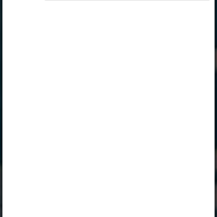
„Õpilane 2024/25”
,
„Õpilane 2024/25 - SOODUSHIND!”
,
„Õpilane 2024/25 – isiklik”
,
„Õpilane 2024/25 isiklik: eesti ja venekeelne”
,
„Õpilane 2024/25: eesti ja venekeelne”
,
„Õpilane 2025/26: eesti ja venekeelne”
,
„Õpilane 2025/26: eesti- ja venekeelne - isiklik”
,
„Õpilane 2025/26: eesti- ja venekeelne -
SOODUSHIND!”
,
„Õpilane 2026/27”
,
„Õpilane 2026/27 – isiklik”
,
„Õpilane 2026/27 SOODUSHIND”
või
„Õpilane 2026/27: pakett õpetaja e-tundidega”
litsentsi.
Paketiga tutvumiseks ja litsentsi tellimiseks kliki
paketi linki.
Kui sul on kehtiv litsents, logi peatüki nägemiseks
sisse.
Logi sisse
Opiqu tutvustus