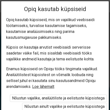
Praegune
Peatükk 3.1
Opiq kasutab küpsiseid
asukoht:
Kirjandus 7. kl
Opiq kasutab küpsiseid, mis on vajalikud veebisaidi
töötamiseks, turvalise kasutamise tagamiseks,
kasutamise analüüsimiseks ning parima
kasutusmugavuse pakkumiseks.
Küpsis on kasutaja arvutist veebisaidi serverisse
Inimene on saladus
saadetav väike fail, mis sisaldab veebisaidi tööks
vajalikke andmeid kasutaja ja tema eelistuste kohta.
Enamus küpsiseid on Opiqu tööks tingimata vajalikud.
Ligipääs piiratud
Analüütilistest küpsistest on võimalik loobuda ning
sellisel juhul ei kasutata sinu kasutusandmeid Opiqu
Ligipääs õppesisule on piiratud. Sa ei ole Opiqusse
arendamiseks.
Loe lähemalt
sisse logitud.
Nõustun vajalike, analüütiliste ja eelistuste küpsistega
Selle õpiku kasutamiseks on vaja kehtivat paketi
Nõustun ainult vajalike ja eelistuste küpsistega
„Erakasutaja 2024/25”
,
„Erakasutaja 2026/27”
,