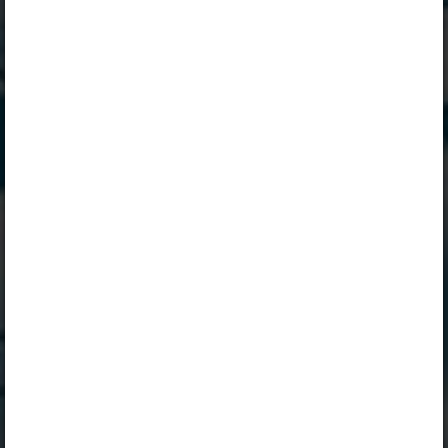
Peatüki alateemad:
Inimene on saladus
Inimene on saladus
Selle õpiku kasutamiseks on vaja kehtivat paketi
„Erakasutaja 2024/25”
,
„Erakasutaja 2026/27”
,
„Õpilane 2024/25”
,
„Õpilane 2024/25 - SOODUSHIND!”
,
„Õpilane 2024/25 – isiklik”
,
„Õpilane 2024/25 isiklik: eesti ja venekeelne”
,
„Õpilane 2024/25: eesti ja venekeelne”
,
„Õpilane 2025/26: eesti ja venekeelne”
,
„Õpilane 2025/26: eesti- ja venekeelne - isiklik”
,
„Õpilane 2025/26: eesti- ja venekeelne - SOODUSHIND!”
,
„Õpilane 2026/27”
,
„Õpilane 2026/27 – isiklik”
,
„Õpilane 2026/27 SOODUSHIND”
või
„Õpilane 2026/27: pakett õpetaja e-tundidega”
litsentsi.
Paketiga tutvumiseks ja litsentsi tellimiseks kliki paketi